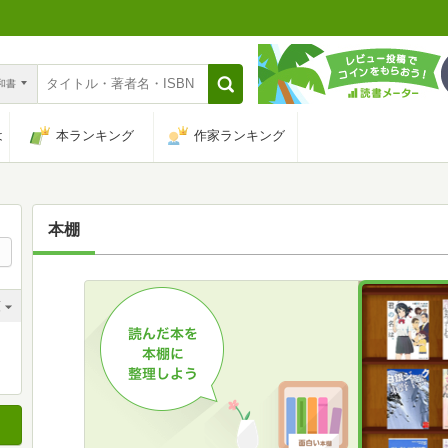
n和書
は
本ランキング
作家ランキング
本棚
順
順
順
順
順