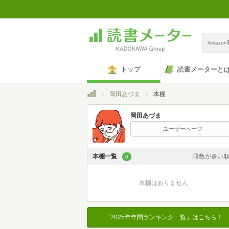
Amazo
トップ
読書メーターと
トップ
岡田あづま
本棚
岡田あづま
ユーザーページ
本棚一覧
冊数が多い
0
カスタム
本棚はありません
登録日時が新しい
登録日時が古い
「2025年年間ランキング一覧」はこちら！
名前昇