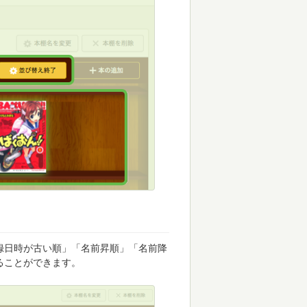
録日時が古い順」「名前昇順」「名前降
ることができます。