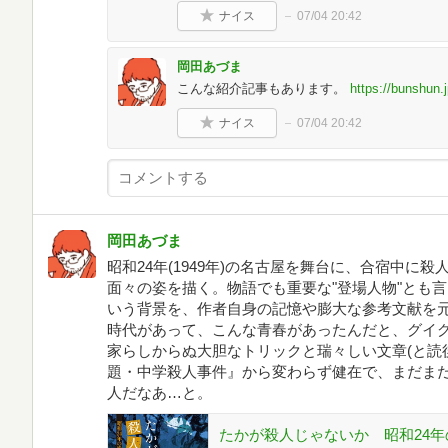
ナイス
07/04 20:42
岡田あづま
こんな紹介記事もあります。
https://bunshun.j
ナイス
07/04 20:42
岡田あづま
昭和24年(1949年)の名古屋を舞台に、合宿中に
面々の姿を描く。物語でも重要な"登場人物"とも
いう背景を、作者自身の記憶や膨大な参考文献を
時代があって、こんな青春があったんだと、グイ
家らしからぬ大胆なトリックと瑞々しい文章(と読後
題・中学殺人事件』から変わらず健在で、まだまだ
人だなあ…と。
たかが殺人じゃないか 昭和24年