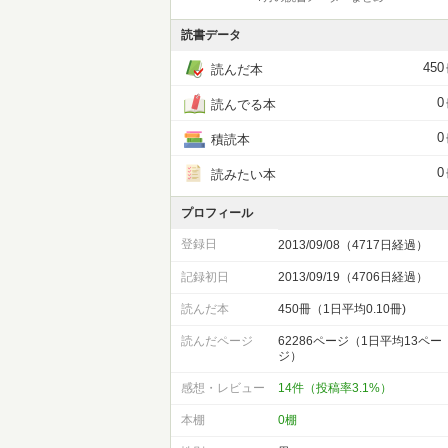
読書データ
450
読んだ本
0
読んでる本
0
積読本
0
読みたい本
プロフィール
登録日
2013/09/08（4717日経過）
記録初日
2013/09/19（4706日経過）
読んだ本
450冊（1日平均0.10冊)
読んだページ
62286ページ（1日平均13ペー
ジ）
感想・レビュー
14件（投稿率3.1%）
本棚
0棚