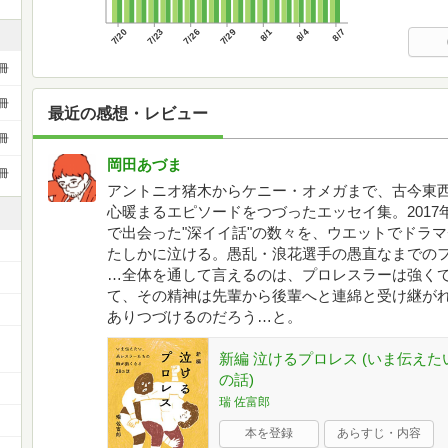
7/20
7/23
7/26
7/29
8/1
8/4
8/7
冊
冊
最近の感想・レビュー
冊
岡田あづま
冊
アントニオ猪木からケニー・オメガまで、古今東
心暖まるエピソードをつづったエッセイ集。201
で出会った"深イイ話"の数々を、ウエットでドラ
たしかに泣ける。愚乱・浪花選手の愚直なまでの
…全体を通して言えるのは、プロレスラーは強く
て、その精神は先輩から後輩へと連綿と受け継が
ありつづけるのだろう…と。
新編 泣けるプロレス (いま伝え
の話)
瑞 佐富郎
本を登録
あらすじ・内容