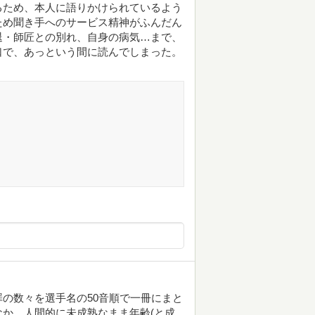
るため、本人に語りかけられているよう
ため聞き手へのサービス精神がふんだん
退・師匠との別れ、自身の病気…まで、
口で、あっという間に読んでしまった。
の数々を選手名の50音順で一冊にまと
か、人間的に未成熟なまま年齢(と成