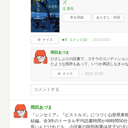
ズ
辻 真先
本を登録
あらすじ・内容
ナイス
★8
コメント(
1
)
2021/03/21
岡田あづま
ひさしぶりの読書で、コチラのコンディショ
たような箇所もあって、いつか再読しなきゃ
ナイス
03/21 22:02
岡田あづま
『シンセミア』『ピストルズ』につづく山形県東根
結編。全3作のトータル平均読書時間が46時間50分
長いんだけれども、小説家の阿部和重(&息子)の