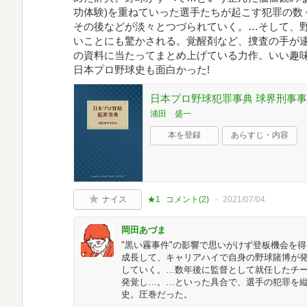
功体験)を重ねていった選手たちが起こす犯罪の数
その後などが淡々とつづられていく。…そして、
いことにも驚かされる。覚醒剤など、捜査の手が
の資料に当たってまとめ上げている力作。いい趣
日本プロ野球史も面白かった!
日本プロ野球犯罪事典 球界刑事
浦田 盛一
本を登録
あらすじ・内容
ナイス
★1
コメント(
2
)
2021/07/04
岡田あづま
"黒い霧事件"の影響で思いがけず登板機会を
成長して、キャリアハイで自身の野球賭博が
していく。…数年後に監督として就任したチ
発覚し…。…といった具合で、選手の犯罪を
史。圧巻だった。