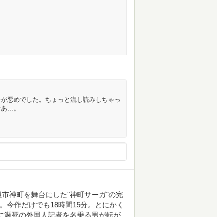
ンが悪めでした。ちょっと流し読みしちゃっ
なあ…。
市神町を舞台にした"神町サーガ"の完
。今作だけでも18時間15分。とにかく
元に瀕死の外国人記者を名乗る男が転が