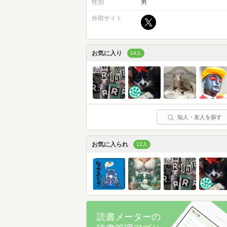
性別
男
外部サイト
お気に入り
14人
知人・友人を探す
お気に入られ
13人
読書メーターの