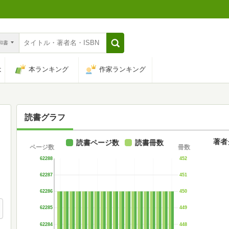
n和書
は
本ランキング
作家ランキング
読書グラフ
著者
読書ページ数
読書冊数
ページ数
冊数
62288
452
62287
451
62286
450
62285
449
62284
448