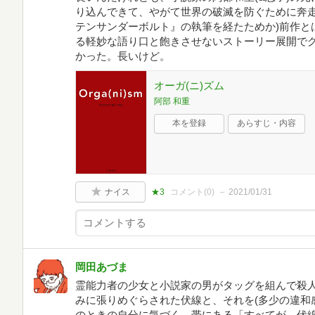
り込んできて、やがて世界の破滅を防ぐために奔走
テンサンダーボルト』の執筆を経たためか)前作と
る軽妙な語り口と飽きさせないストーリー展開で
かった。長いけど。
オーガ(ニ)ズム
阿部 和重
本を登録
あらすじ・内容
ナイス
★3
コメント(
0
)
2021/01/31
岡田あづま
霊能力者の少女と小説家の男がタッグを組んで殺
みに張りめぐらされた伏線と、それを(多少の違和
のときの自分に気づく。帯にある「すべてが、伏