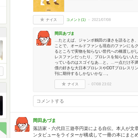
ナイス
コメント(
1
)
2021/07/08
岡田あづま
…たとえば、ジャンボ鶴田の凄さを語るとき
ことで、オールドファンも現在のファンにも
るところで実物を知らない世代への橋渡しが
レスファンだったり、プロレスを知らない人
っているのはスゴイなあ…と。…一点だけ不
僕の好きな大日本プロレスやDDTプロレスリ
刊に期待するしかないかな…。
ナイス
07/08 23:02
岡田あづま
落語家・六代目三遊亭円楽による自伝。本人が文
ンタビューをライターが構成して一冊の本にまと