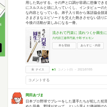
用した気がする。その声と口調が容易に想像でき
にスルスルと頭に入っていくし、インタビューの
な内容となっている。弟子入り前から落語協会脱
さまざまなエピソードを交えた飽きさせない語り
今後の活動が楽しみになる一冊。
版
流されて円楽に 流れつくか圓生に
、
六代目三遊亭円楽,十郎 ザエモン
本を登録
あらすじ・内容
ナイス
★5
コメント(
0
)
2021/07/05
岡田あづま
日本プロ野球でプレーをした選手たちが犯した犯罪
めた辞典。野球がすべて…という歪んだ価値観のな