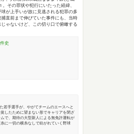
々。その罪状や犯行にいたった経緯、
野球が上手いが故に見逃される犯罪の多
逮捕直前まで伸びていた事件にも、当時
味じゃないけど、この切り口で俯瞰する
事件史
得た若手選手が、やがてチームのエースへと
発覚したために望まない形でキャリアを閉ざ
ームで、期待の大型新人による無免許運転が
縦糸に一切の横糸なしで紡がれていく野球