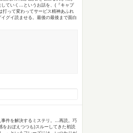
していく…というお話を、(『キャプ
は打って変わってサービス精神あふれ
グイグイ読ませる。最後の最後まで面白
人事件を解決するミステリ。…再読。巧
感をおぼえつつも)スルーしてきた初読
線。」というフレーズには、いつわりが