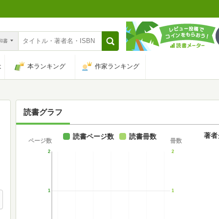
n和書
は
本ランキング
作家ランキング
読書グラフ
著者
読書ページ数
読書冊数
ページ数
冊数
2
2
1
1