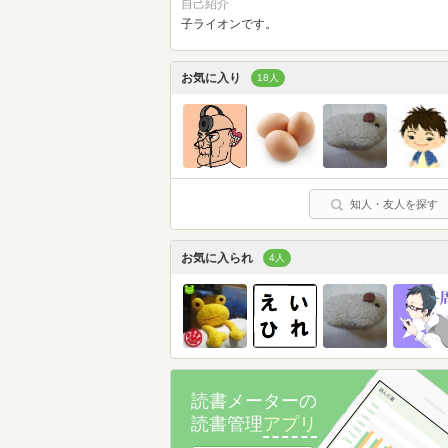
自己紹介
子ライオンです。
お気に入り
18人
知人・友人を探す
お気に入られ
4人
読書メーターの
読書管理
アプリ