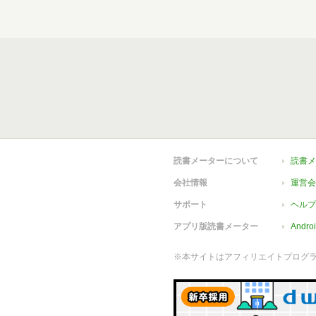
読書メーターについて
読書メ
会社情報
運営会
サポート
ヘルプ
アプリ版読書メーター
Andr
※本サイトはアフィリエイトプログ