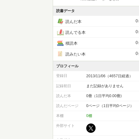
読書データ
0
読んだ本
0
読んでる本
0
積読本
0
読みたい本
プロフィール
登録日
2013/11/06（4657日経過）
記録初日
まだ記録がありません
読んだ本
0冊（1日平均0.00冊)
読んだページ
0ページ（1日平均0ページ）
本棚
0棚
外部サイト