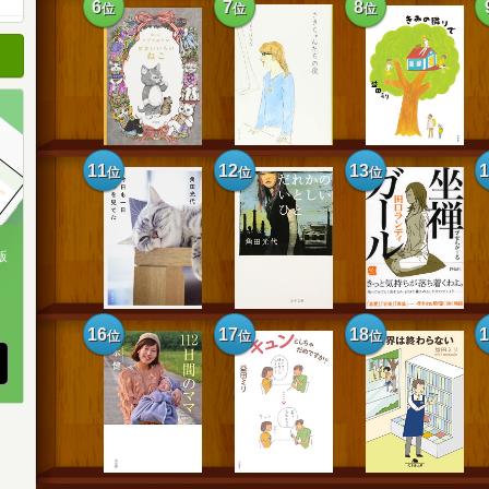
6
7
8
位
位
位
順
順
順
11
12
13
位
位
位
版
、
16
17
18
位
位
位