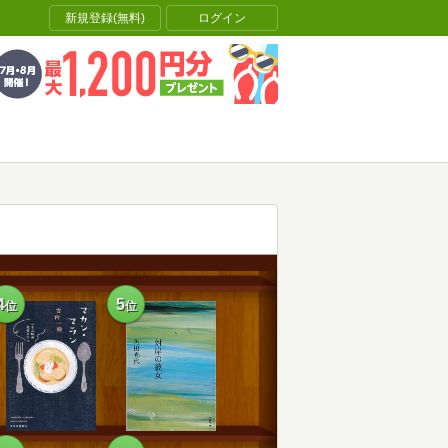
新規登録(無料)
ログイン
4
5
位
位