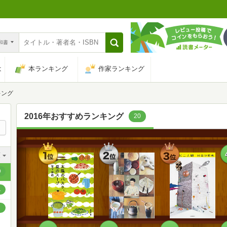
n和書
は
本ランキング
作家ランキング
キング
2016年おすすめランキング
20
1
2
3
順
位
位
位
順
0
順
1
順
順