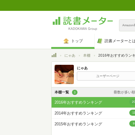
Amazo
トップ
読書メーターと
トップ
にゃあ
本棚
2016年おすすめラン
にゃあ
ユーザーページ
本棚一覧
冊数が多い
3
カスタム
2016年おすすめランキング
2
登録日時が新しい
2014年おすすめランキング
1
登録日時が古い
2015年おすすめランキング
9
名前昇