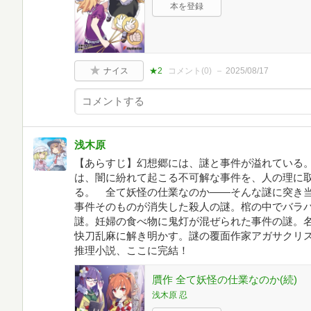
本を登録
ナイス
★2
コメント(
0
)
2025/08/17
浅木原
【あらすじ】幻想郷には、謎と事件が溢れている
は、闇に紛れて起こる不可解な事件を、人の理に
る。 全て妖怪の仕業なのか――そんな謎に突き
事件そのものが消失した殺人の謎。棺の中でバラ
謎。妊婦の食べ物に鬼灯が混ぜられた事件の謎。
快刀乱麻に解き明かす。謎の覆面作家アガサクリ
推理小説、ここに完結！
贋作 全て妖怪の仕業なのか(続)
浅木原 忍