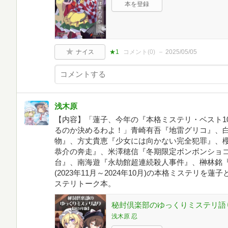
本を登録
ナイス
★1
コメント(
0
)
2025/05/05
浅木原
【内容】「蓮子、今年の『本格ミステリ・ベスト1
るのか決めるわよ！」青崎有吾『地雷グリコ』、白
物』、方丈貴恵『少女には向かない完全犯罪』、
恭介の奔走』、米澤穂信『冬期限定ボンボンショ
台』、南海遊『永劫館超連続殺人事件』、榊林銘『
(2023年11月～2024年10月)の本格ミステリ
ステリトーク本。
秘封倶楽部のゆっくりミステリ語り
浅木原 忍