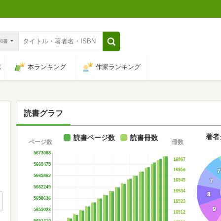
n和書
は
本ランキング
作家ランキング
読書グラフ
著者
読書ページ数
読書冊数
ページ数
冊数
5673088
16967
5669475
16956
7
5665862
7
16945
5662249
16934
8
5658636
16923
9
5655023
16912
5651410