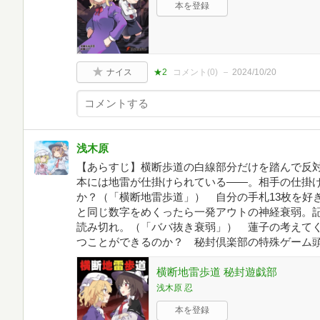
本を登録
ナイス
★2
コメント(
0
)
2024/10/20
浅木原
【あらすじ】横断歩道の白線部分だけを踏んで反対
本には地雷が仕掛けられている――。相手の仕掛
か？（「横断地雷歩道」） 自分の手札13枚を好
と同じ数字をめくったら一発アウトの神経衰弱。
読み切れ。（「ババ抜き衰弱」） 蓮子の考えて
つことができるのか？ 秘封倶楽部の特殊ゲーム
横断地雷歩道 秘封遊戯部
浅木原 忍
本を登録