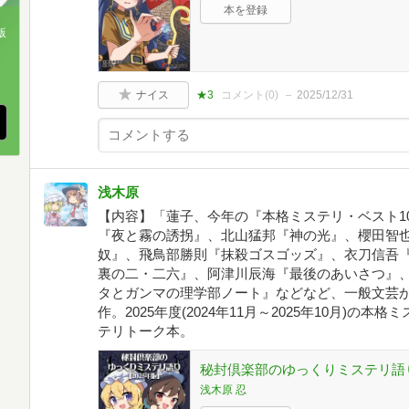
本を登録
版
、
ナイス
★3
コメント(
0
)
2025/12/31
浅木原
【内容】「蓮子、今年の『本格ミステリ・ベスト1
『夜と霧の誘拐』、北山猛邦『神の光』、櫻田智
奴』、飛鳥部勝則『抹殺ゴスゴッズ』、衣刀信吾
裏の二・二六』、阿津川辰海『最後のあいさつ』
タとガンマの理学部ノート』などなど、一般文芸か
作。2025年度(2024年11月～2025年10月)
テリトーク本。
秘封倶楽部のゆっくりミステリ語り
浅木原 忍