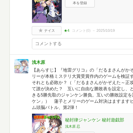
本を登録
ナイス
★4
コメント(
0
)
2025/10/19
浅木原
【あらすじ】『地雷グリコ』の「だるまさんがか
リーが本格ミステリ大賞受賞作内のゲームを検証
それとも必敗か？（「だるまさんがかぞえた～正
て誰が決めた？ 互いに自由な勝敗表を設定し、
きる5勝先取のジャンケン勝負。互いの勝敗設定を
ケン」） 蓮子とメリーのゲーム対決はますます
ム頭脳バトル、第2弾！
秘封律ジャンケン 秘封遊戯部
浅木原 忍