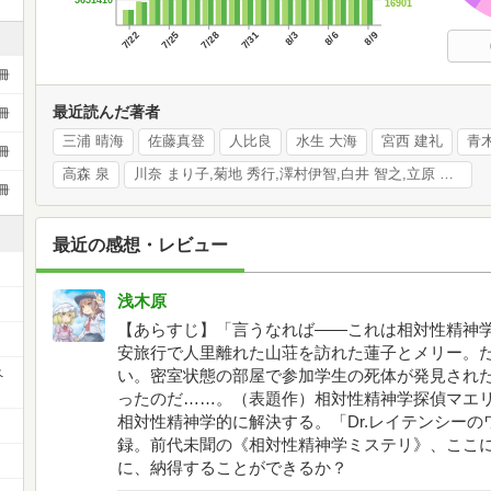
16901
7/22
7/25
7/28
7/31
8/3
8/6
8/9
冊
最近読んだ著者
冊
三浦 晴海
佐藤真登
人比良
水生 大海
宮西 建礼
青
冊
高森 泉
川奈 まり子,菊地 秀行,澤村伊智,白井 智之,立原 透耶,芦花公園,三津田 信三
冊
最近の感想・レビュー
浅木原
【あらすじ】「言うなれば――これは相対性精神
安旅行で人里離れた山荘を訪れた蓮子とメリー。
ペ
い。密室状態の部屋で参加学生の死体が発見され
ったのだ……。（表題作）相対性精神学探偵マエ
相対性精神学的に解決する。「Dr.レイテンシー
録。前代未聞の《相対性精神学ミステリ》、ここ
に、納得することができるか？