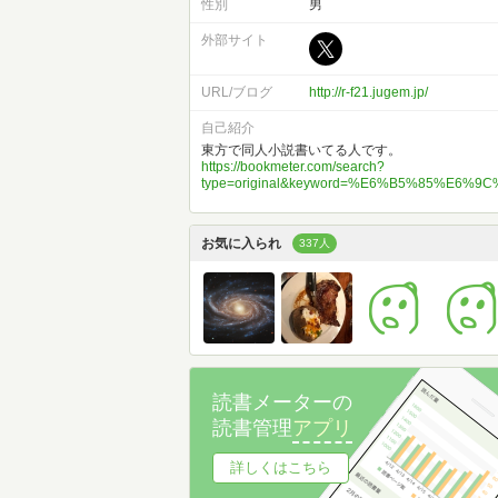
性別
男
外部サイト
URL/ブログ
http://r-f21.jugem.jp/
自己紹介
東方で同人小説書いてる人です。
https://bookmeter.com/search?
type=original&keyword=%E6%B5%85%E6%
お気に入られ
337人
読書メーターの
読書管理
アプリ
詳しくはこちら