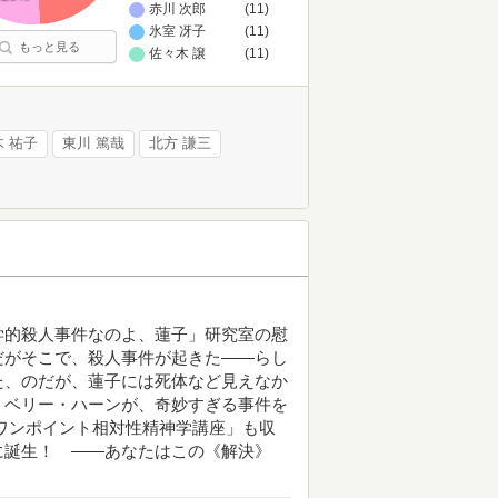
赤川 次郎
(11)
氷室 冴子
(11)
もっと見る
佐々木 譲
(11)
木 祐子
東川 篤哉
北方 謙三
学的殺人事件なのよ、蓮子」研究室の慰
だがそこで、殺人事件が起きた――らし
た、のだが、蓮子には死体など見えなか
リベリー・ハーンが、奇妙すぎる事件を
のワンポイント相対性精神学講座」も収
に誕生！ ――あなたはこの《解決》