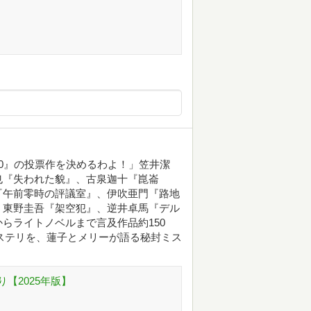
0』の投票作を決めるわよ！」笠井潔
也『失われた貌』、古泉迦十『崑崙
『午前零時の評議室』、伊吹亜門『路地
、東野圭吾『架空犯』、逆井卓馬『デル
らライトノベルまで言及作品約150
の本格ミステリを、蓮子とメリーが語る秘封ミス
【2025年版】