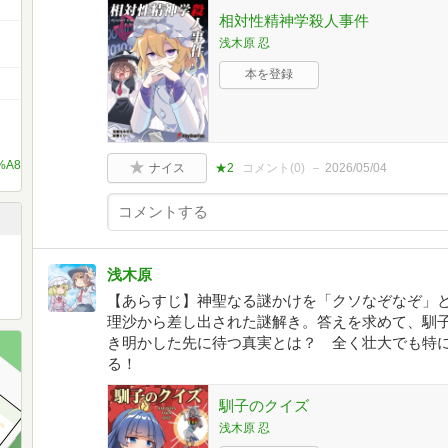
相対性精神学殺人事件
浅木原 忍
本を登録
9C%A8%E5%8E%9F
ナイス
★2
コメント(
0
)
2026/05/04
浅木原
【あらすじ】神聖なる謎かけを「クソなぞなぞ」
理沙から差し出された謎解き。答えを求めて、馴
き明かした先に待つ真実とは？ 全く壮大でも特
る！
馴子のクイズ
浅木原 忍