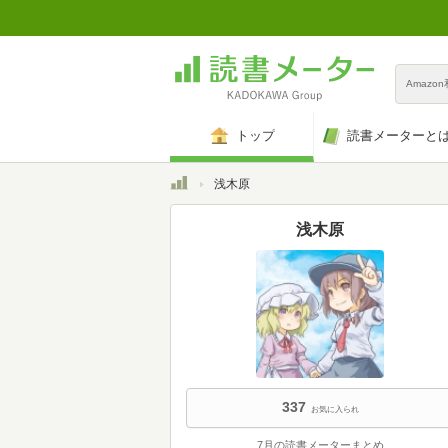
Amazo
トップ
読書メーターと
トップ
浅木原
浅木原
337
お気に入られ
7月の読書メーターまとめ