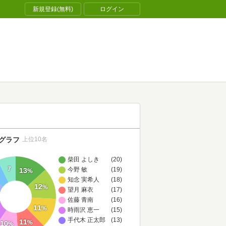
新規登録(無料)
ログイン
グラフ
上位10名
柴田 よしき
(20)
7
今野 敏
(19)
13
%
知念 実希人
(18)
12
%
望月 麻衣
(17)
佐藤 青南
(16)
11
%
時雨沢 恵一
(15)
手代木 正太郎
(13)
11
%
10
%