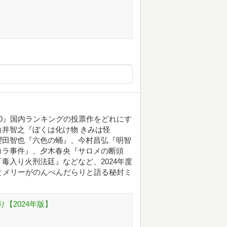
0』国内ランキングの投票作をどれにす
井智之『ぼくは化け物 きみは怪
櫻田智也『六色の蛹』、今村昌弘『明智
コラ事件』、夕木春央『サロメの断頭
毒入り火刑法廷』などなど、2024年度
を蓮子とメリーがのんべんだらりと語る秘封ミ
【2024年版】