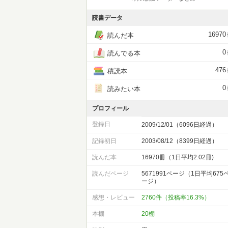
読書データ
16970
読んだ本
0
読んでる本
476
積読本
0
読みたい本
プロフィール
登録日
2009/12/01（6096日経過）
記録初日
2003/08/12（8399日経過）
読んだ本
16970冊（1日平均2.02冊)
読んだページ
5671991ページ（1日平均675
ージ）
感想・レビュー
2760件（投稿率16.3%）
本棚
20棚