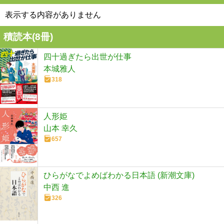
表示する内容がありません
積読本(
8
冊)
四十過ぎたら出世が仕事
本城雅人
318
人形姫
山本 幸久
657
ひらがなでよめばわかる日本語 (新潮文庫)
中西 進
326