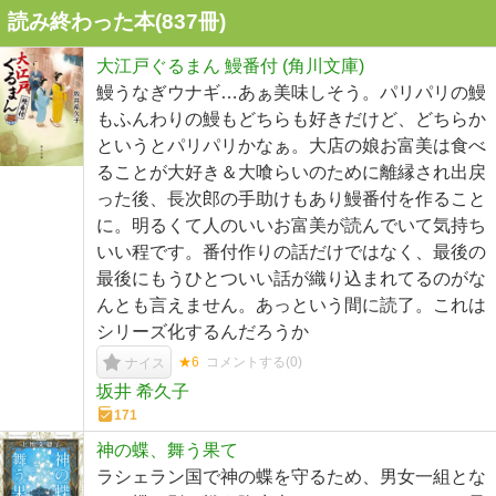
読み終わった本(
837
冊)
大江戸ぐるまん 鰻番付 (角川文庫)
鰻うなぎウナギ…あぁ美味しそう。パリパリの鰻
もふんわりの鰻もどちらも好きだけど、どちらか
というとパリパリかなぁ。大店の娘お富美は食べ
ることが大好き＆大喰らいのために離縁され出戻
った後、長次郎の手助けもあり鰻番付を作ること
に。明るくて人のいいお富美が読んでいて気持ち
いい程です。番付作りの話だけではなく、最後の
最後にもうひとついい話が織り込まれてるのがな
んとも言えません。あっという間に読了。これは
シリーズ化するんだろうか
★6
コメントする(
0
)
ナイス
坂井 希久子
171
神の蝶、舞う果て
ラシェラン国で神の蝶を守るため、男女一組とな