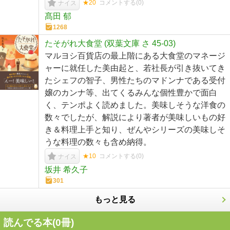
★20
コメントする(
0
)
ナイス
髙田 郁
1268
たそがれ大食堂 (双葉文庫 さ 45-03)
マルヨシ百貨店の最上階にある大食堂のマネージ
ャーに就任した美由起と、若社長が引き抜いてき
たシェフの智子、男性たちのマドンナである受付
嬢のカンナ等、出てくるみんな個性豊かで面白
く、テンポよく読めました。美味しそうな洋食の
数々でしたが、解説により著者が美味しいもの好
き＆料理上手と知り、ぜんやシリーズの美味しそ
うな料理の数々も含め納得。
★10
コメントする(
0
)
ナイス
坂井 希久子
301
もっと見る
読んでる本(
0
冊)