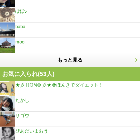
ぽぽ♪
baba
moo
もっと見る
お気に入られ(
53
人)
★彡 ℍ𝕆ℕ𝕆 彡★＠ほんきでダイエット！
たかし
サゴウ
びあだいまおう