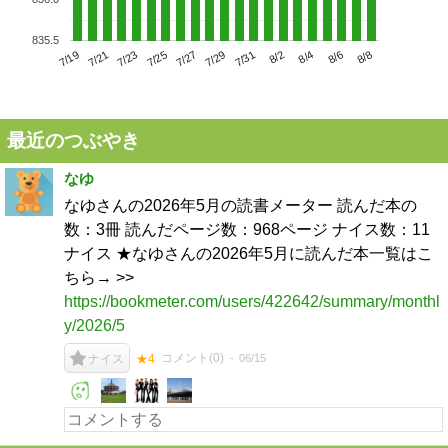
835.5
7/23
7/29
8/4
7/19
7/25
7/31
8/6
7/21
7/27
8/2
8/8
最近のつぶやき
なゆ
なゆさんの2026年5月の読書メーター 読んだ本の
数：3冊 読んだページ数：968ページ ナイス数：11
ナイス ★なゆさんの2026年5月に読んだ本一覧はこ
ちら→ >>
https://bookmeter.com/users/422642/summary/monthl
y/2026/5
コメント(
0
)
06/15
ナイス
★4