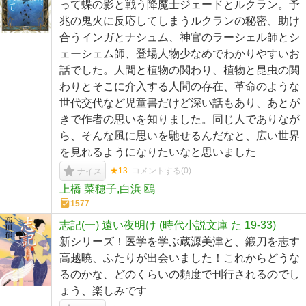
って蝶の影と戦う降魔士ジェードとルクラン。予
兆の鬼火に反応してしまうルクランの秘密、助け
合うインガとナシュム、神官のラーシェル師とシ
ェーシェム師、登場人物少なめでわかりやすいお
話でした。人間と植物の関わり、植物と昆虫の関
わりとそこに介入する人間の存在、革命のような
世代交代など児童書だけど深い話もあり、あとが
きで作者の思いを知りました。同じ人でありなが
ら、そんな風に思いを馳せるんだなと、広い世界
を見れるようになりたいなと思いました
★13
コメントする(
0
)
ナイス
上橋 菜穂子,白浜 鴎
1577
志記(一) 遠い夜明け (時代小説文庫 た 19-33)
新シリーズ！医学を学ぶ蔵源美津と、鍛刀を志す
高越暁、ふたりが出会いました！これからどうな
るのかな、どのくらいの頻度で刊行されるのでし
ょう、楽しみです