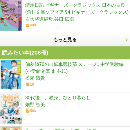
蜻蛉日記 ビギナーズ・クラシックス 日本の古典
(角川文庫ソフィア 94 ビギナーズ・クラシックス)
右大将道綱母,谷口 広樹
499
もっと見る
読みたい本(
206
冊)
偏差値70の自転車競技部 ステージ1 中学受験編
(小学館文庫 ま 4-11)
松尾 清貴
18
30代後半、独身、ひとり暮らし
畑野 智美
503