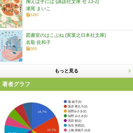
掬えば手には (講談社文庫 せ 13-2)
瀬尾 まいこ
1257
図書室のはこぶね (実業之日本社文庫)
名取 佐和子
303
もっと見る
著者グラフ
篠 綾子(3)
坂井 希久子(3)
知野みさき(2)
16.7%
知野 みさき(2)
髙田 郁(2)
垣谷 美雨(2)
16.7%
上橋 菜穂子,白浜