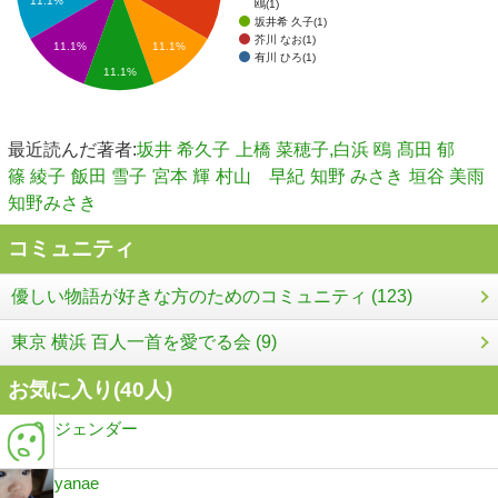
11.1%
鴎(1)
坂井希 久子(1)
芥川 なお(1)
11.1%
11.1%
有川 ひろ(1)
11.1%
最近読んだ著者:
坂井 希久子
上橋 菜穂子,白浜 鴎
髙田 郁
篠 綾子
飯田 雪子
宮本 輝
村山 早紀
知野 みさき
垣谷 美雨
知野みさき
コミュニティ
優しい物語が好きな方のためのコミュニティ (123)
東京 横浜 百人一首を愛でる会 (9)
お気に入り(
40
人)
ジェンダー
yanae