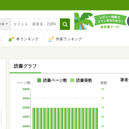
n和書
は
本ランキング
作家ランキング
読書グラフ
著者
読書ページ数
読書冊数
ページ数
冊数
30960
78
30959
77
30958
76
30957
75
30956
74