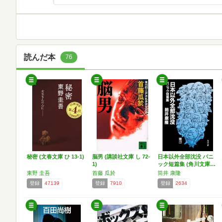
読んだ本
76
秘密 (文春文庫 ひ 13-1)
脳男 (講談社文庫 し 72-
日本以外全部沈没 パニ
1)
ック短篇集 (角川文庫…
東野 圭吾
首藤 瓜於
筒井 康隆
登録
47139
登録
7910
登録
2634