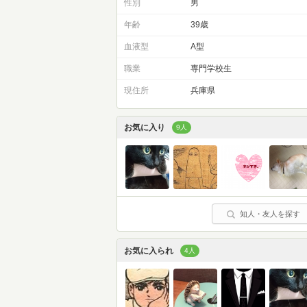
性別
男
年齢
39歳
血液型
A型
職業
専門学校生
現住所
兵庫県
お気に入り
9人
知人・友人を探す
お気に入られ
4人