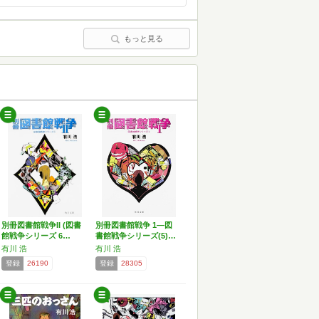
もっと見る
別冊図書館戦争II (図書
別冊図書館戦争 1―図
館戦争シリーズ 6…
書館戦争シリーズ(5)…
有川 浩
有川 浩
登録
26190
登録
28305