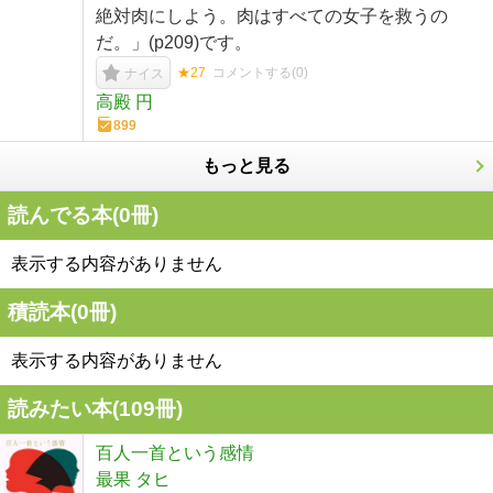
絶対肉にしよう。肉はすべての女子を救うの
だ。」(p209)です。
★27
コメントする(
0
)
ナイス
高殿 円
899
もっと見る
読んでる本(
0
冊)
表示する内容がありません
積読本(
0
冊)
表示する内容がありません
読みたい本(
109
冊)
百人一首という感情
最果 タヒ