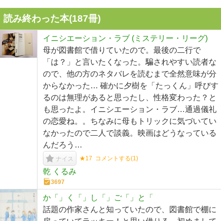
読み終わった本(
187
冊)
イニシエーション・ラブ (ミステリー・リーグ)
母が図書館で借りていたので。最後の二行で
「は？」と言いたくなった。騙されやすい読者な
ので、他の方のネタバレを読むまで全然意味が分
からなかった… 確かに夕樹を「たっくん」呼びす
るのは無理があると思ったし、性格変わった？と
も思ったよ。イニシエーション・ラブ…通過儀礼
の恋愛ね。。ちなみに母もトリックに気づいてい
なかったので二人で談義。映画はどうなっている
んだろう…
★17
コメントする(
1
)
ナイス
乾 くるみ
3697
か「」く「」し「」ご「」と「
話題の作家さんと知っていたので、図書館で棚に