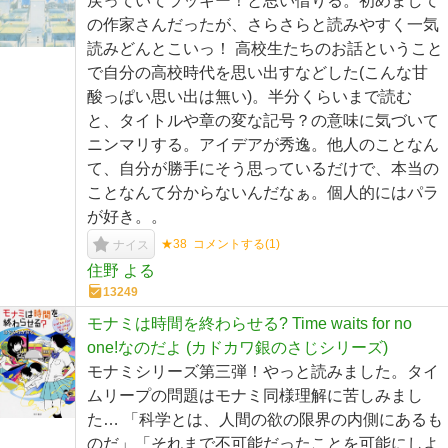
戻っていてラッキー！と思い借りる。初めまして
の作家さんだったが、さらさらと読みやすく一気
読みどんとこいっ！ 高校生たちのお話ということ
で自分の高校時代を思い出すなどした(こんな甘
酸っぱい思い出は無い)。半分くらいまで読む
と、タイトルや章の変な記号？の意味に気づいて
ニンマリする。アイデアが秀逸。他人のことなん
て、自分が勝手にそう思っているだけで、本当の
ことなんて分からないんだなぁ。個人的にはパラ
が好き。。
★38
コメントする(
1
)
ナイス
住野 よる
13249
モナミは時間を終わらせる? Time waits for no
one!なのだよ (カドカワ銀のさじシリーズ)
モナミシリーズ第三弾！やっと読みました。タイ
ムリープの問題はモナミ同様理解に苦しみまし
た… 「科学とは、人間の欲の限界の内側にあるも
のだ」「それまで不可能だったことを可能にしよ