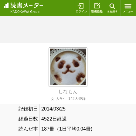
ログイン
新規登録
本を探
しなもん
女
大学生
142人登録
記録初日
2014/03/25
経過日数
4522日経過
読んだ本
187冊（1日平均0.04冊)