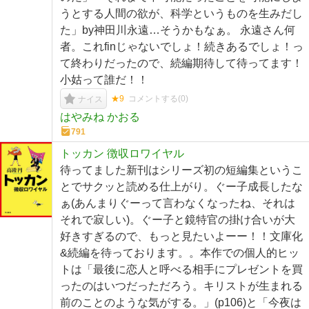
うとする人間の欲が、科学というものを生みだし
た」by神田川永遠…そうかもなぁ。 永遠さん何
者。これfinじゃないでしょ！続きあるでしょ！っ
て終わりだったので、続編期待して待ってます！
小姑って誰だ！！
★9
コメントする(
0
)
ナイス
はやみね かおる
791
トッカン 徴収ロワイヤル
待ってました新刊はシリーズ初の短編集というこ
とでサクッと読める仕上がり。ぐー子成長したな
ぁ(あんまりぐーって言わなくなったね、それは
それで寂しい)。ぐー子と鏡特官の掛け合いが大
好きすぎるので、もっと見たいよーー！！文庫化
&続編を待っております。。本作での個人的ヒッ
トは「最後に恋人と呼べる相手にプレゼントを買
ったのはいつだっただろう。キリストが生まれる
前のことのような気がする。」(p106)と「今夜は