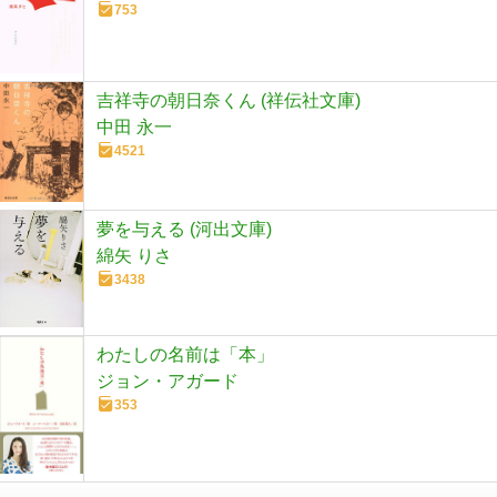
753
吉祥寺の朝日奈くん (祥伝社文庫)
中田 永一
4521
夢を与える (河出文庫)
綿矢 りさ
3438
わたしの名前は「本」
ジョン・アガード
353