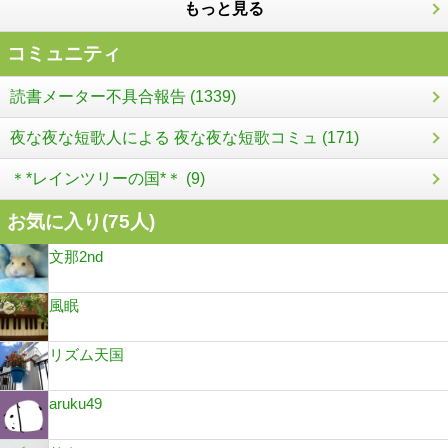
もっと見る
コミュニティ
読書メーター不具合報告 (1339)
夜な夜な短歌人による 夜な夜な短歌コミュ (171)
＊*レインツリーの国*＊ (9)
お気に入り(
75
人)
文那2nd
風眠
リズム天国
aruku49