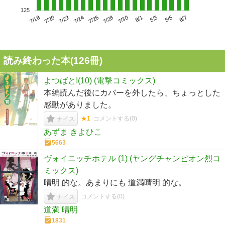
125
7/22
7/28
8/3
7/18
7/24
7/30
8/5
7/20
7/26
8/1
8/7
読み終わった本(
126
冊)
よつばと!(10) (電撃コミックス)
本編読んだ後にカバーを外したら、ちょっとした
感動がありました。
★1
コメントする(
0
)
ナイス
あずま きよひこ
5663
ヴォイニッチホテル (1) (ヤングチャンピオン烈コ
ミックス)
晴明 的な。あまりにも 道満晴明 的な。
コメントする(
0
)
ナイス
道満 晴明
1831