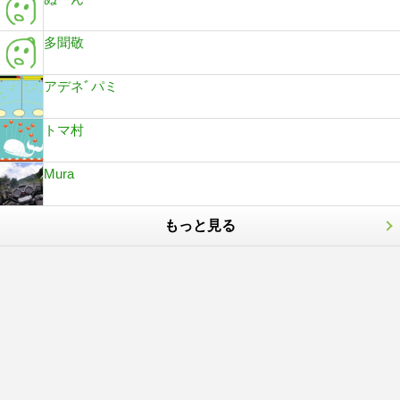
多聞敬
アデネﾞパミ
トマ村
Mura
もっと見る