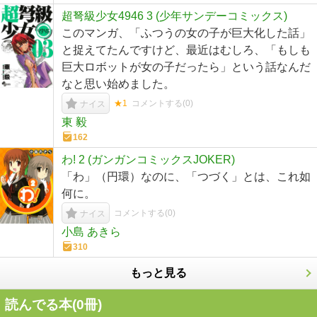
超弩級少女4946 3 (少年サンデーコミックス)
このマンガ、「ふつうの女の子が巨大化した話」
と捉えてたんですけど、最近はむしろ、「もしも
巨大ロボットが女の子だったら」という話なんだ
なと思い始めました。
★1
コメントする(
0
)
ナイス
東 毅
162
わ! 2 (ガンガンコミックスJOKER)
「わ」（円環）なのに、「つづく」とは、これ如
何に。
コメントする(
0
)
ナイス
小島 あきら
310
もっと見る
読んでる本(
0
冊)