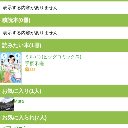
表示する内容がありません
積読本(
0
冊)
表示する内容がありません
読みたい本(
1
冊)
ミル (1) (ビッグコミックス)
手原 和憲
222
お気に入り(
1
人)
Mura
お気に入られ(
7
人)
ぬーん