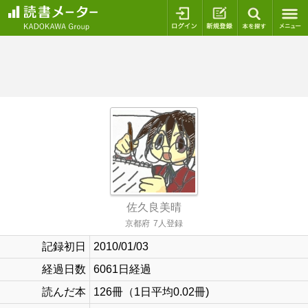
ログイン
新規登録
本を探
佐久良美晴
京都府
7人登録
記録初日
2010/01/03
経過日数
6061日経過
読んだ本
126冊（1日平均0.02冊)