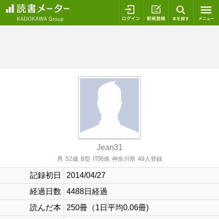
ログイン
新規登録
本を探
Jean31
男
52歳
B型
IT関係
神奈川県
49人登録
記録初日
2014/04/27
経過日数
4488日経過
読んだ本
250冊（1日平均0.06冊)