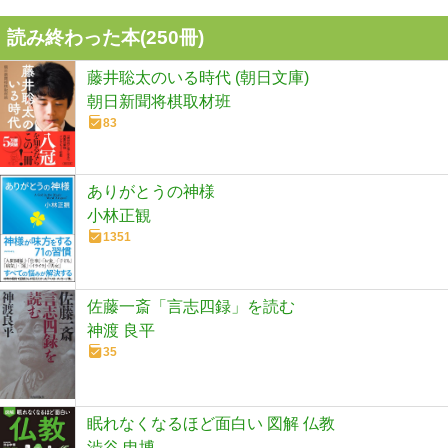
読み終わった本(
250
冊)
藤井聡太のいる時代 (朝日文庫)
朝日新聞将棋取材班
83
ありがとうの神様
小林正観
1351
佐藤一斎「言志四録」を読む
神渡 良平
35
眠れなくなるほど面白い 図解 仏教
渋谷 申博