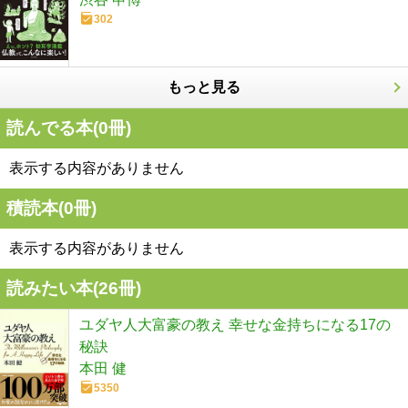
302
もっと見る
読んでる本(
0
冊)
表示する内容がありません
積読本(
0
冊)
表示する内容がありません
読みたい本(
26
冊)
ユダヤ人大富豪の教え 幸せな金持ちになる17の
秘訣
本田 健
5350