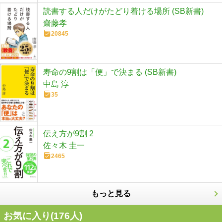
読書する人だけがたどり着ける場所 (SB新書)
齋藤孝
20845
寿命の9割は「便」で決まる (SB新書)
中島 淳
35
伝え方が9割 2
佐々木 圭一
2465
もっと見る
お気に入り(
176
人)