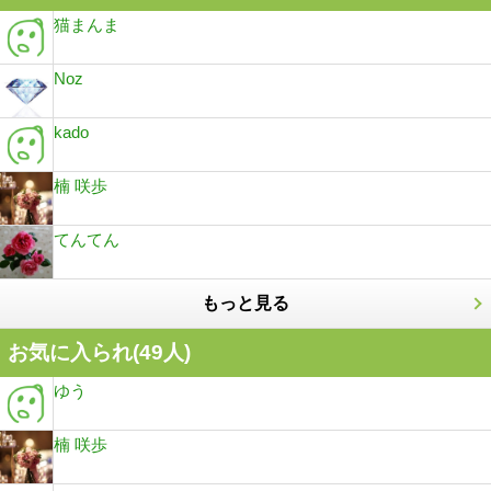
猫まんま
Noz
kado
楠 咲歩
てんてん
もっと見る
お気に入られ(
49
人)
ゆう
楠 咲歩