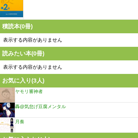
積読本(
0
冊)
表示する内容がありません
読みたい本(
0
冊)
表示する内容がありません
お気に入り(
3
人)
ヤモリ審神者
轟@気怠げ豆腐メンタル
月奏