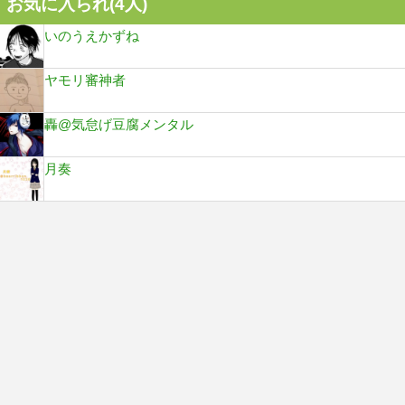
お気に入られ(
4
人)
いのうえかずね
ヤモリ審神者
轟@気怠げ豆腐メンタル
月奏