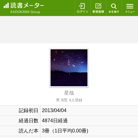
ログイン
新規登録
本を探
星哉
男
B型
4人登録
記録初日
2013/04/04
経過日数
4874日経過
読んだ本
3冊（1日平均0.00冊)