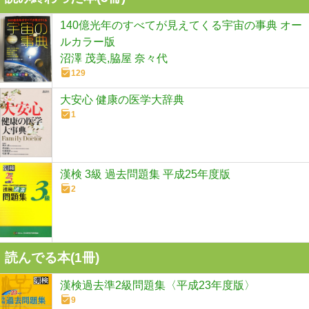
140億光年のすべてが見えてくる宇宙の事典 オー
ルカラー版
沼澤 茂美,脇屋 奈々代
129
大安心 健康の医学大辞典
1
漢検 3級 過去問題集 平成25年度版
2
読んでる本(
1
冊)
漢検過去準2級問題集〈平成23年度版〉
9