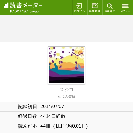
ログイン
新規登録
本を探
スジコ
女
1人登録
記録初日
2014/07/07
経過日数
4414日経過
読んだ本
44冊（1日平均0.01冊)