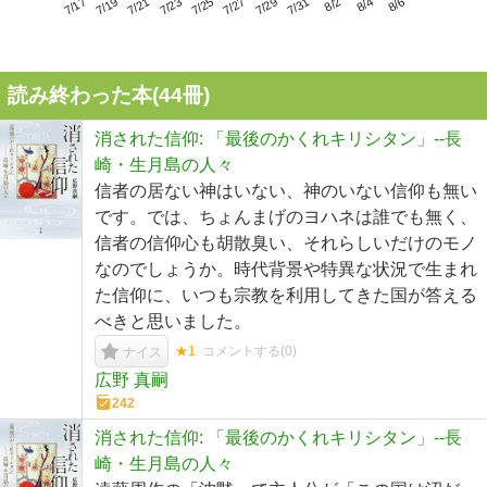
7/21
7/27
8/2
7/17
7/23
7/29
8/4
7/19
7/25
7/31
8/6
読み終わった本(
44
冊)
消された信仰: 「最後のかくれキリシタン」--長
崎・生月島の人々
信者の居ない神はいない、神のいない信仰も無い
です。では、ちょんまげのヨハネは誰でも無く、
信者の信仰心も胡散臭い、それらしいだけのモノ
なのでしょうか。時代背景や特異な状況で生まれ
た信仰に、いつも宗教を利用してきた国が答える
べきと思いました。
★1
コメントする(
0
)
ナイス
広野 真嗣
242
消された信仰: 「最後のかくれキリシタン」--長
崎・生月島の人々