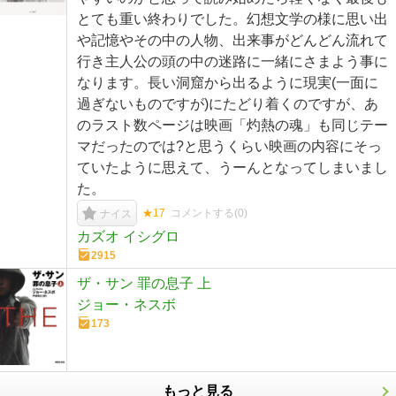
とても重い終わりでした。幻想文学の様に思い出
や記憶やその中の人物、出来事がどんどん流れて
行き主人公の頭の中の迷路に一緒にさまよう事に
なります。長い洞窟から出るように現実(一面に
過ぎないものですが)にたどり着くのですが、あ
のラスト数ページは映画「灼熱の魂」も同じテー
マだったのでは?と思うくらい映画の内容にそっ
ていたように思えて、うーんとなってしまいまし
た。
★17
コメントする(
0
)
ナイス
カズオ イシグロ
2915
ザ・サン 罪の息子 上
ジョー・ネスボ
173
もっと見る