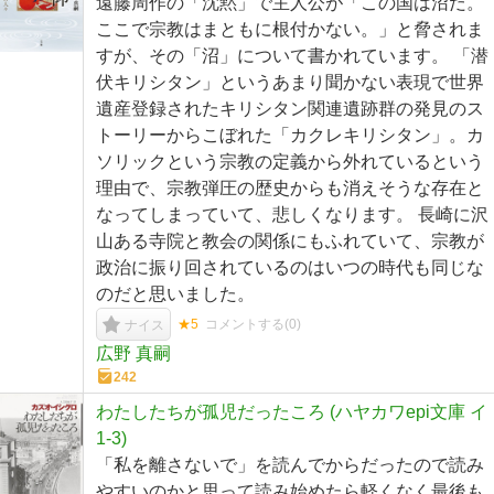
遠藤周作の「沈黙」で主人公が「この国は沼だ。
ここで宗教はまともに根付かない。」と脅されま
すが、その「沼」について書かれています。 「潜
伏キリシタン」というあまり聞かない表現で世界
遺産登録されたキリシタン関連遺跡群の発見のス
トーリーからこぼれた「カクレキリシタン」。カ
ソリックという宗教の定義から外れているという
理由で、宗教弾圧の歴史からも消えそうな存在と
なってしまっていて、悲しくなります。 長崎に沢
山ある寺院と教会の関係にもふれていて、宗教が
政治に振り回されているのはいつの時代も同じな
のだと思いました。
★5
コメントする(
0
)
ナイス
広野 真嗣
242
わたしたちが孤児だったころ (ハヤカワepi文庫 イ
1-3)
「私を離さないで」を読んでからだったので読み
やすいのかと思って読み始めたら軽くなく最後も