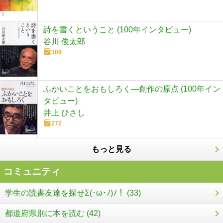
詩を書くということ (100年インタビュー)
谷川 俊太郎
309
ふかいことをおもしろく―創作の原点 (100年イン
タビュー)
井上 ひさし
272
もっと見る
コミュニティ
学生の読書友達を探せΣ(･ω･ﾉ)ﾉ！ (33)
都道府県別に本を読む (42)