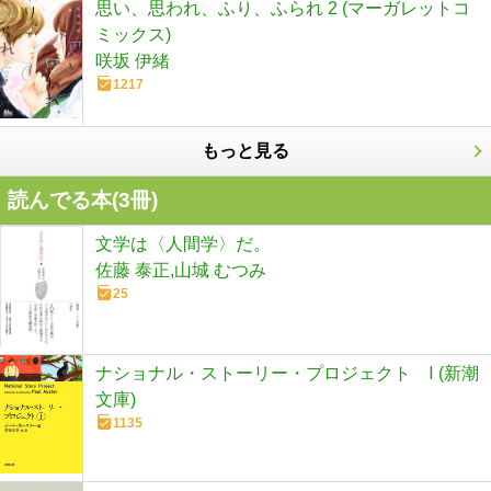
思い、思われ、ふり、ふられ 2 (マーガレットコ
ミックス)
咲坂 伊緒
1217
もっと見る
読んでる本(
3
冊)
文学は〈人間学〉だ。
佐藤 泰正,山城 むつみ
25
ナショナル・ストーリー・プロジェクト Ⅰ (新潮
文庫)
1135