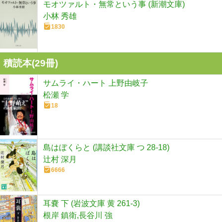
モオツァルト・無常という事 (新潮文庫)
小林 秀雄
1830
積読本(
29
冊)
サムライ・ハート 上野由岐子
松瀬 学
18
島はぼくらと (講談社文庫 つ 28-18)
辻村 深月
6666
耳嚢 下 (岩波文庫 黄 261-3)
根岸 鎮衛,長谷川 強