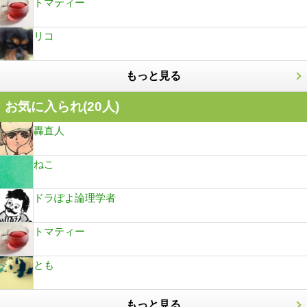
トマティー
リコ
もっと見る
お気に入られ(
20
人)
轟直人
ねこ
ドラぽよ論理学者
トマティー
とも
もっと見る