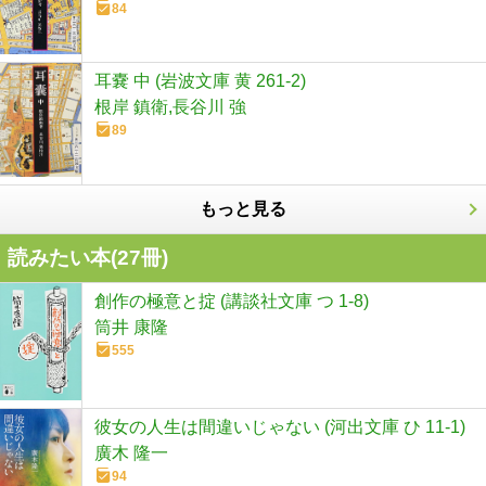
84
耳嚢 中 (岩波文庫 黄 261-2)
根岸 鎮衛,長谷川 強
89
もっと見る
読みたい本(
27
冊)
創作の極意と掟 (講談社文庫 つ 1-8)
筒井 康隆
555
彼女の人生は間違いじゃない (河出文庫 ひ 11-1)
廣木 隆一
94