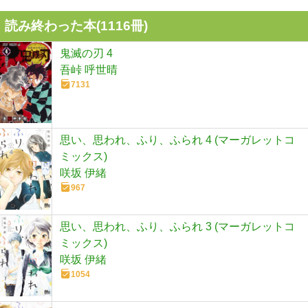
読み終わった本(
1116
冊)
鬼滅の刃 4
吾峠 呼世晴
7131
思い、思われ、ふり、ふられ 4 (マーガレットコ
ミックス)
咲坂 伊緒
967
思い、思われ、ふり、ふられ 3 (マーガレットコ
ミックス)
咲坂 伊緒
1054