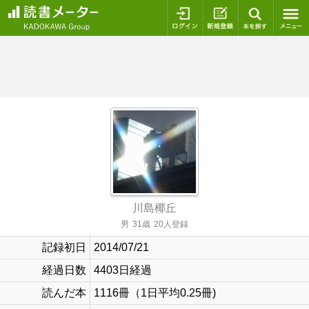
ログイン
新規登録
本を探
川島椰丘
男
31歳
20人登録
記録初日
2014/07/21
経過日数
4403日経過
読んだ本
1116冊（1日平均0.25冊)