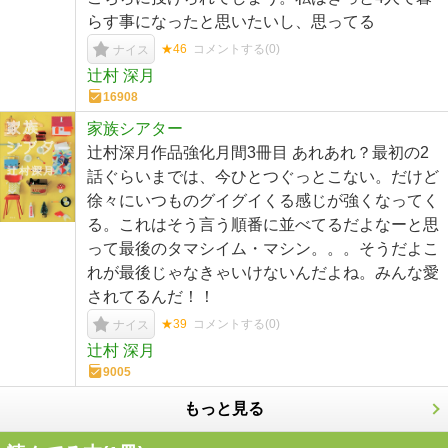
らす事になったと思いたいし、思ってる
★46
コメントする(
0
)
ナイス
辻村 深月
16908
家族シアター
辻村深月作品強化月間3冊目 あれあれ？最初の2
話ぐらいまでは、今ひとつぐっとこない。だけど
徐々にいつものグイグイくる感じが強くなってく
る。これはそう言う順番に並べてるだよなーと思
って最後のタマシイム・マシン。。。そうだよこ
れが最後じゃなきゃいけないんだよね。みんな愛
されてるんだ！！
★39
コメントする(
0
)
ナイス
辻村 深月
9005
もっと見る