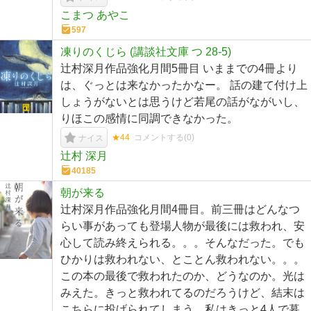
こまつ あやこ
597
凍りのくじら (講談社文庫 つ 28-5)
辻村深月作品強化月間5冊目 いままでの4冊より
は、ぐっとは来なかったかなー。 話の建て付け上
しょうがないとは思うけど若尾の話がながいし、
りほこの感情に同調できなかった。
★44
コメントする(
0
)
ナイス
辻村 深月
40185
朝が来る
辻村深月作品強化月間4冊目。前三冊はどんなつ
らい事があっても登場人物が最後には救われ、安
心して読み終えられる。。。そんなだった。でも
ひかりは救われない、とことん救われない。。。
この本の最後で救われたのか、どうなのか。光は
みえた。きっと救われてるのだろうけど、結末は
こちらに投げられてしまう。私はきっと4人で暮