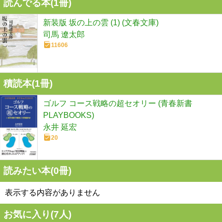
読んでる本(
1
冊)
新装版 坂の上の雲 (1) (文春文庫)
司馬 遼太郎
11606
積読本(
1
冊)
ゴルフ コース戦略の超セオリー (青春新書
PLAYBOOKS)
永井 延宏
20
読みたい本(
0
冊)
表示する内容がありません
お気に入り(
7
人)