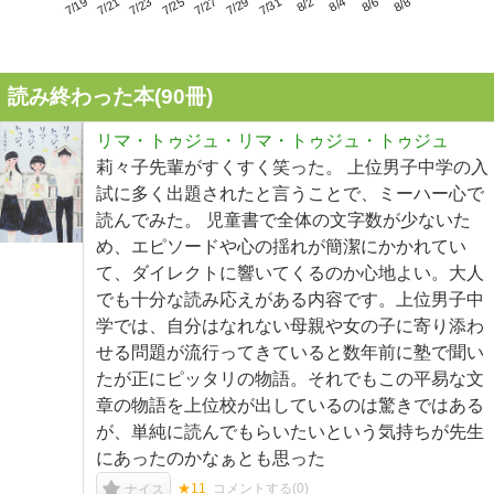
7/23
7/29
8/4
7/19
7/25
7/31
8/6
7/21
7/27
8/2
8/8
読み終わった本(
90
冊)
リマ・トゥジュ・リマ・トゥジュ・トゥジュ
莉々子先輩がすくすく笑った。 上位男子中学の入
試に多く出題されたと言うことで、ミーハー心で
読んでみた。 児童書で全体の文字数が少ないた
め、エピソードや心の揺れが簡潔にかかれてい
て、ダイレクトに響いてくるのか心地よい。大人
でも十分な読み応えがある内容です。上位男子中
学では、自分はなれない母親や女の子に寄り添わ
せる問題が流行ってきていると数年前に塾で聞い
たが正にピッタリの物語。それでもこの平易な文
章の物語を上位校が出しているのは驚きではある
が、単純に読んでもらいたいという気持ちが先生
にあったのかなぁとも思った
★11
コメントする(
0
)
ナイス