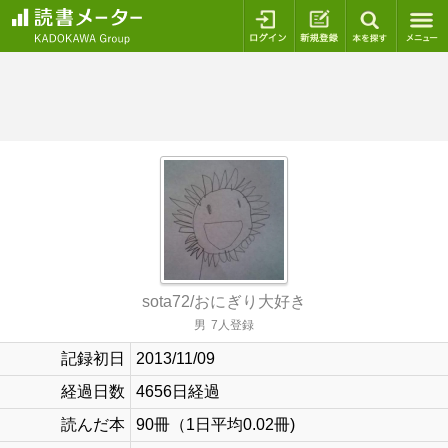
ログイン
新規登録
本を探
sota72/おにぎり大好き
男
7人登録
記録初日
2013/11/09
経過日数
4656日経過
読んだ本
90冊（1日平均0.02冊)