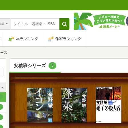
n和書
は
本ランキング
作家ランキング
リーズ
安積班シリーズ
5
順
順
順
順
順