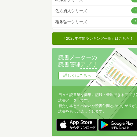
名前降
佐方貞人シリーズ
4
冊数が多い
碓氷弘一シリーズ
1
冊数が少ない
「2025年年間ランキング一覧」はこちら！
読書メーターの
読書管理
アプリ
詳しくはこちら
日々の読書量を簡単に記録・管理できるアプリ
読書メーターです。
新たな本との出会いや読書仲間とのつながりが
読書をもっと楽しくします。