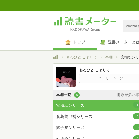
Amazo
トップ
読書メーターと
トップ
もろびと こぞりて
本棚
安積班シ
もろびと こぞりて
ユーザーページ
本棚一覧
冊数が多い
6
カスタム
安積班シリーズ
5
登録日時が新しい
倉島警部補シリーズ
5
登録日時が古い
御子柴シリーズ
5
名前昇
岬洋介シリーズ
4