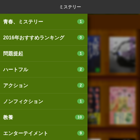
ログイン
新規登録
本を探
ミステリー
青春、ミステリー
1
2016年おすすめランキング
0
スマートフォン版
パソコン版
問題提起
1
ハートフル
2
利用規約
個人情報保護基本方針
アクション
2
Cookie等の利用に関するガイドライン
ノンフィクション
1
サイトアクセス情報の取得について
教養
10
法人・プレスお問い合わせ
運営会社
※本サイトはアフィリエイトプログラムによる収益を得ていま
エンターテイメント
9
す