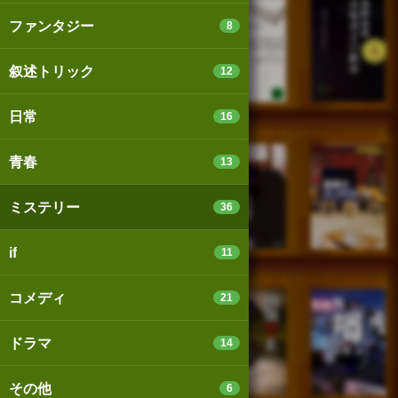
ファンタジー
8
叙述トリック
12
日常
16
青春
13
ミステリー
36
if
11
コメディ
21
ドラマ
14
その他
6