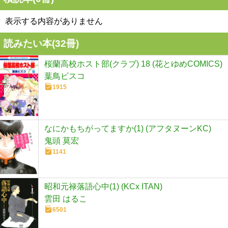
表示する内容がありません
読みたい本(
32
冊)
桜蘭高校ホスト部(クラブ) 18 (花とゆめCOMICS)
葉鳥ビスコ
1915
なにかもちがってますか(1) (アフタヌーンKC)
鬼頭 莫宏
1141
昭和元禄落語心中(1) (KCx ITAN)
雲田 はるこ
6501