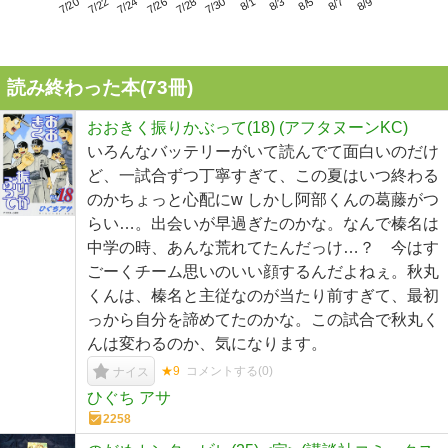
7/24
7/30
8/5
7/20
7/26
8/1
8/7
7/22
7/28
8/3
8/9
読み終わった本(
73
冊)
おおきく振りかぶって(18) (アフタヌーンKC)
いろんなバッテリーがいて読んでて面白いのだけ
ど、一試合ずつ丁寧すぎて、この夏はいつ終わる
のかちょっと心配にw しかし阿部くんの葛藤がつ
らい…。出会いが早過ぎたのかな。なんで榛名は
中学の時、あんな荒れてたんだっけ…？ 今はす
ごーくチーム思いのいい顔するんだよねぇ。秋丸
くんは、榛名と主従なのが当たり前すぎて、最初
っから自分を諦めてたのかな。この試合で秋丸く
んは変わるのか、気になります。
★9
コメントする(
0
)
ナイス
ひぐち アサ
2258