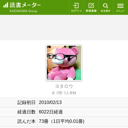
ログイン
新規登録
本を探
ヨタロウ
女
O型
1人登録
記録初日
2010/02/13
経過日数
6022日経過
読んだ本
73冊（1日平均0.01冊)