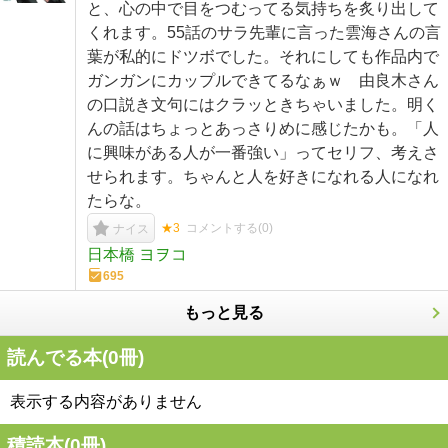
と、心の中で目をつむってる気持ちを炙り出して
くれます。55話のサラ先輩に言った雲海さんの言
葉が私的にドツボでした。それにしても作品内で
ガンガンにカップルできてるなぁｗ 由良木さん
の口説き文句にはクラッときちゃいました。明く
んの話はちょっとあっさりめに感じたかも。「人
に興味がある人が一番強い」ってセリフ、考えさ
せられます。ちゃんと人を好きになれる人になれ
たらな。
★3
コメントする(
0
)
ナイス
日本橋 ヨヲコ
695
もっと見る
読んでる本(
0
冊)
表示する内容がありません
積読本(
0
冊)