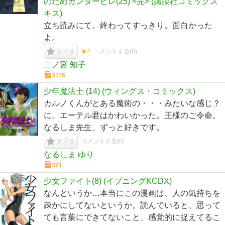
のだめカンタービレ(25) <完> (講談社コミックス
キス)
立ち読みにて。終わってすっきり。面白かった
よ。
★4
コメントする(
0
)
ナイス
二ノ宮 知子
3116
少年魔法士 (14) (ウィングス・コミックス)
カルノくんがとある魔術の・・・みたいな感じ？
に。エーテル君はかわいかった。王様のご令命。
なるしま先生、ずっと好きです。
コメントする(
0
)
ナイス
なるしま ゆり
321
少女ファイト(8) (イブニングKCDX)
なんというか…本当にこの漫画は、人の気持ちを
疎かにしてないというか。読んでいると、思って
ても言葉にできてないこと、感覚的に捉えてるこ