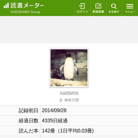
ログイン
新規登録
本を探
saotaros
女
神奈川県
記録初日
2014/09/28
経過日数
4335日経過
読んだ本
142冊（1日平均0.03冊)