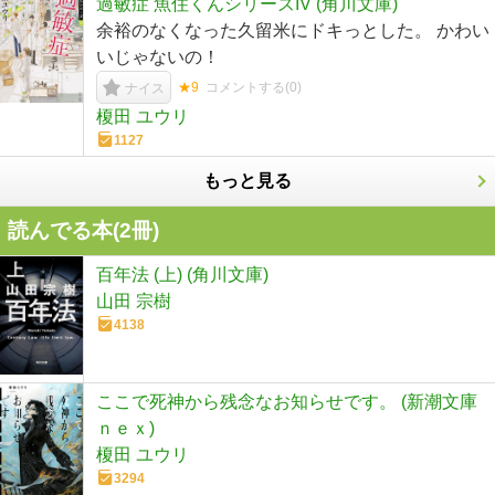
過敏症 魚住くんシリーズIV (角川文庫)
余裕のなくなった久留米にドキっとした。 かわい
いじゃないの！
★9
コメントする(
0
)
ナイス
榎田 ユウリ
1127
もっと見る
読んでる本(
2
冊)
百年法 (上) (角川文庫)
山田 宗樹
4138
ここで死神から残念なお知らせです。 (新潮文庫
ｎｅｘ)
榎田 ユウリ
3294