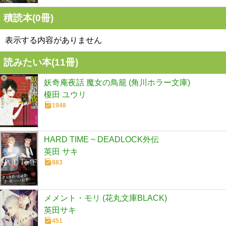
積読本(
0
冊)
表示する内容がありません
読みたい本(
11
冊)
妖奇庵夜話 魔女の鳥籠 (角川ホラー文庫)
榎田 ユウリ
1948
HARD TIME ~ DEADLOCK外伝
英田 サキ
883
メメント・モリ (花丸文庫BLACK)
英田サキ
451