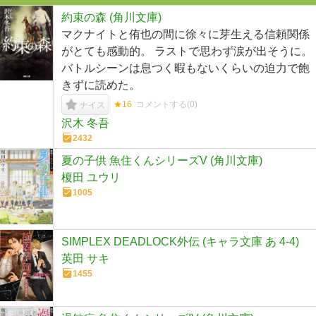
約束の森 (角川文庫)
マクナイトと侑也の間に徐々に芽生える信頼関係
がとても感動的。 ラストで思わず涙が出そうに。
バトルシーンは息つく暇もないくらいの迫力で飽
きずに読めた。
★16
コメントする(
0
)
ナイス
沢木 冬吾
2432
夏の子供 魚住くんシリーズV (角川文庫)
榎田 ユウリ
1005
SIMPLEX DEADLOCK外伝 (キャラ文庫 あ 4-4)
英田 サキ
1455