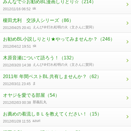
みんなで☆お勧めBL漫画しりとり☆
（214）
sk
2012/11/16 06:52
榎田尤利 交渉人シリーズ
（86）
えんび＠灯れ松明の火（文さんに賛同）
2012/04/25 20:41
お勧めBL小説しりとり★やってみませんか？
（246）
sk
2012/04/12 19:51
木原音瀬について語ろう！
（132）
えんび＠灯れ松明の火（文さんに賛同）
2012/03/20 14:38
2011年 年間ベストBL 共有しませんか？
（62）
ま
2012/03/11 23:45
オヤジを愛でる部屋
（54）
那義乱丸
2012/02/03 00:38
お薦めの着流しＢＬを教えてください！
（15）
azuri
2012/01/28 11:55