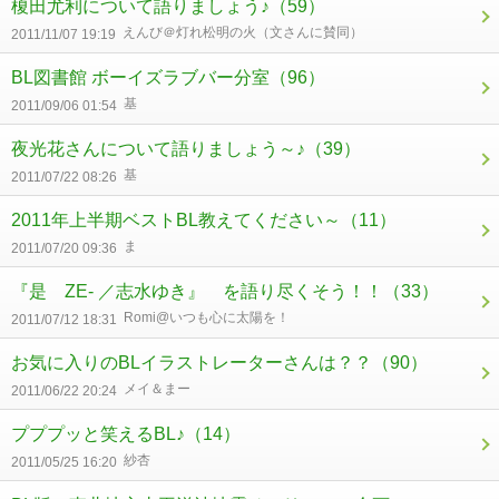
榎田尤利について語りましょう♪
（59）
えんび＠灯れ松明の火（文さんに賛同）
2011/11/07 19:19
BL図書館 ボーイズラブバー分室
（96）
基
2011/09/06 01:54
夜光花さんについて語りましょう～♪
（39）
基
2011/07/22 08:26
2011年上半期ベストBL教えてください～
（11）
ま
2011/07/20 09:36
『是 ZE- ／志水ゆき』 を語り尽くそう！！
（33）
Romi@いつも心に太陽を！
2011/07/12 18:31
お気に入りのBLイラストレーターさんは？？
（90）
メイ＆まー
2011/06/22 20:24
プププッと笑えるBL♪
（14）
紗杏
2011/05/25 16:20