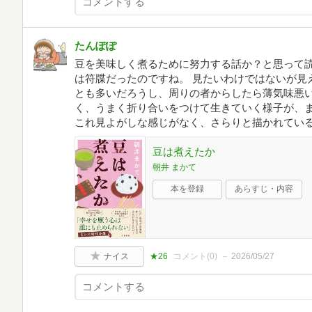
たんぽぽ
豆を美味しく煮るために努力する話か？と思って
は符牒だったのですね。 見たいわけではないが見
とも多いだろうし、周りの者からしたら薄気味悪い
く、うまく折り合いをつけて生きていく様子が、
これ見よがしな感じがなく、さらりと描かれてい
豆は煮えたか
朝井 まかて
本を登録
あらすじ・内容
ナイス
★26
コメント(
0
)
2026/05/27