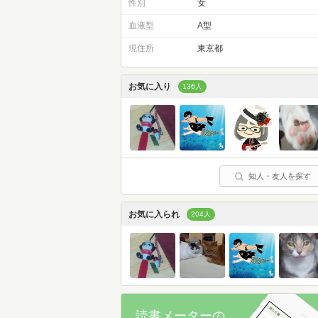
性別
女
血液型
A型
現住所
東京都
お気に入り
136人
知人・友人を探す
お気に入られ
204人
読書メーターの