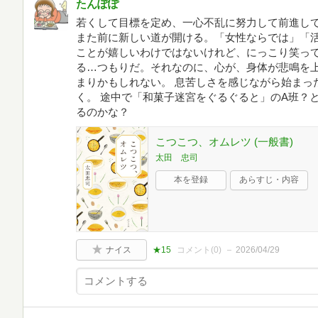
たんぽぽ
若くして目標を定め、一心不乱に努力して前進して
また前に新しい道が開ける。「女性ならでは」「
ことが嬉しいわけではないけれど、にっこり笑っ
る…つもりだ。それなのに、心が、身体が悲鳴を
まりかもしれない。 息苦しさを感じながら始まっ
く。 途中で「和菓子迷宮をぐるぐると」のA班？
るのかな？
こつこつ、オムレツ (一般書)
太田 忠司
本を登録
あらすじ・内容
ナイス
★15
コメント(
0
)
2026/04/29