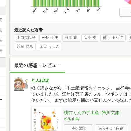
7/20
7/23
7/26
7/29
8/1
8/4
8/7
冊
最近読んだ著者
冊
山口恵以子
松尾 由美
髙田 郁
畠中 恵
朝井 まかて
冊
近藤 史恵
柴田 よしき
冊
最近の感想・レビュー
たんぽぽ
軽く読みながら、手土産情報をチェック。 吉祥寺
ていましたが、江屋洋菓子店のフルーツポンチは
ー
使いたい。 まずは鶴屋八幡の小豆せんべいを試し
桃井くんの手土産 (角川文庫)
松尾 由美
本を登録
あらすじ・内容