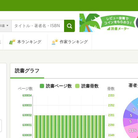
n和書
は
本ランキング
作家ランキング
読書グラフ
著者
読書ページ数
読書冊数
ページ数
冊数
630834
2353
630833
2352
5
5
630832
2351
5
630831
2350
11
%
630830
2349