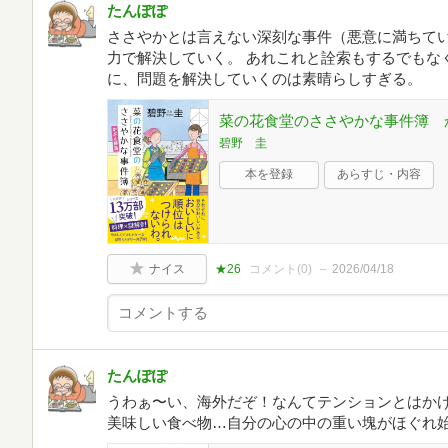
たんぽぽ
ささやかとは言えない深刻な事件（悪意に満ちて
力で解決していく。 あれこれと詮索もするでもな
に、問題を解決していくのは素晴らしすぎる。
菜の花食堂のささやかな事件簿 か
碧野 圭
本を登録
あらすじ・内容
ナイス
★26
コメント(
0
)
2026/04/18
たんぽぽ
うわぁ〜い、海外だぞ！なんてテンションとはかけ
美味しい食べ物…自分の心の中の重い塊がほぐれ始