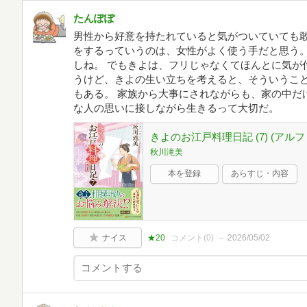
たんぽぽ
男性から好意を持たれていると気がついていても
をするっていうのは、女性がよく使う手だと思う
しね。 でもきよは、フリじゃなくてほんとに気が
うけど、きよの生い立ちを考えると、そういうこ
もある。 家族から大事にされながらも、家の中だ
な人の思いに接しながら生きるって大切だ。
きよのお江戸料理日記 (7) (アル
秋川滝美
本を登録
あらすじ・内容
ナイス
★20
コメント(
0
)
2026/05/02