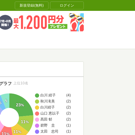
新規登録(無料)
ログイン
グラフ
上位10名
白川 紺子
(4)
5
秋川滝美
(2)
5
23
%
白川紺子
(2)
山口 恵以子
(2)
髙田 郁
(2)
11
%
碧野 圭
(1)
11
太田 忠司
(1)
%
11
%