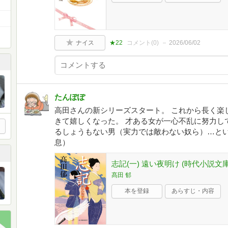
ナイス
★22
コメント(
0
)
2026/06/02
たんぽぽ
高田さんの新シリーズスタート。 これから長く楽
きて嬉しくなった。 才ある女が一心不乱に努力し
るしょうもない男（実力では敵わない奴ら）…と
息）
志記(一) 遠い夜明け (時代小説文庫 た
髙田 郁
本を登録
あらすじ・内容