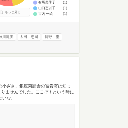
有馬美季子
(1)
山口恵以子
(1)
もっと見る
古内 一絵
(1)
秋川滝美
太田 忠司
碧野 圭
の小ざさ、銀座菊廼舎の冨貴寄は知っ
しりませんでした。ここぞ！という時に
たいな。