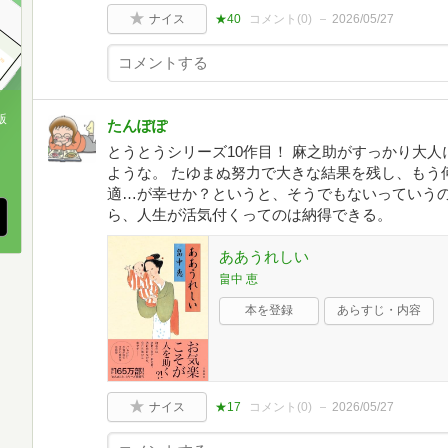
ナイス
★40
コメント(
0
)
2026/05/27
版
たんぽぽ
とうとうシリーズ10作目！ 麻之助がすっかり大
、
ような。 たゆまぬ努力で大きな結果を残し、もう
適…が幸せか？というと、そうでもないっていうの
ら、人生が活気付くってのは納得できる。
ああうれしい
畠中 恵
本を登録
あらすじ・内容
ナイス
★17
コメント(
0
)
2026/05/27