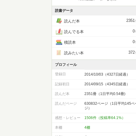
読書データ
2351
読んだ本
0
読んでる本
0
積読本
372
読みたい本
プロフィール
登録日
2014/10/03（4327日経過）
記録初日
2014/09/15（4345日経過）
読んだ本
2351冊（1日平均0.54冊)
読んだページ
630832ページ（1日平均145ペ
ジ）
感想・レビュー
1506件（投稿率64.1%）
本棚
4棚