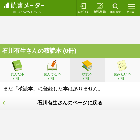
ログイン
新規登録
本を探
石川有生
さんの積読本 (0冊)
読んだ本
読んでる本
積読本
読みたい本
（9冊）
（0冊）
（0冊）
（0冊）
まだ「積読本」に登録した本はありません。
石川有生さんのページに戻る