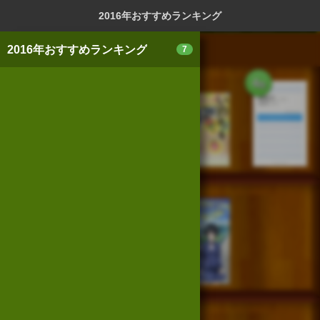
ログイン
新規登録
本を探
2016年おすすめランキング
2016年おすすめランキング
7
1
2
3
4
位
位
位
位
スマートフォン版
パソコン版
利用規約
個人情報保護基本方針
5
6
7
位
位
位
Cookie等の利用に関するガイドライン
サイトアクセス情報の取得について
法人・プレスお問い合わせ
運営会社
※本サイトはアフィリエイトプログラムによる収益を得ていま
す