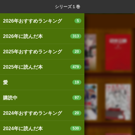
ログイン
新規登録
本を探
シリーズ１巻
2026年おすすめランキング
5
2026年に読んだ本
313
スマートフォン版
パソコン版
2025年おすすめランキング
20
2025年に読んだ本
479
利用規約
個人情報保護基本方針
愛
19
Cookie等の利用に関するガイドライン
購読中
97
サイトアクセス情報の取得について
2024年おすすめランキング
20
法人・プレスお問い合わせ
運営会社
※本サイトはアフィリエイトプログラムによる収益を得ていま
2024年に読んだ本
530
す