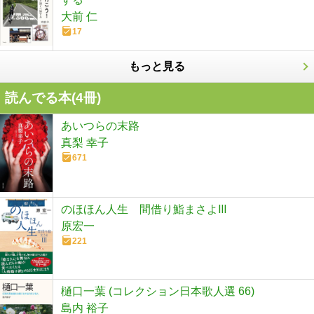
大前 仁
17
もっと見る
読んでる本(
4
冊)
あいつらの末路
真梨 幸子
671
のほほん人生 間借り鮨まさよⅢ
原宏一
221
樋口一葉 (コレクション日本歌人選 66)
島内 裕子