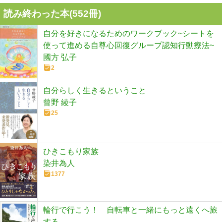
読み終わった本(
552
冊)
自分を好きになるためのワークブック~シートを
使って進める自尊心回復グループ認知行動療法~
國方 弘子
2
自分らしく生きるということ
曾野 綾子
25
ひきこもり家族
染井為人
1377
輪行で行こう！ 自転車と一緒にもっと遠くへ旅
する