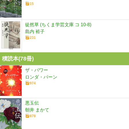
15
徒然草 (ちくま学芸文庫 コ 10-8)
島内 裕子
231
積読本(
78
冊)
ザ・パワー
ロンダ・バーン
974
悪玉伝
朝井 まかて
878