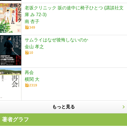
老坂クリニック 坂の途中に椅子ひとつ (講談社文
庫 み 72-3)
南 杏子
349
サムライはなぜ後悔しないのか
金山 孝之
10
再会
横関 大
2319
もっと見る
著者グラフ