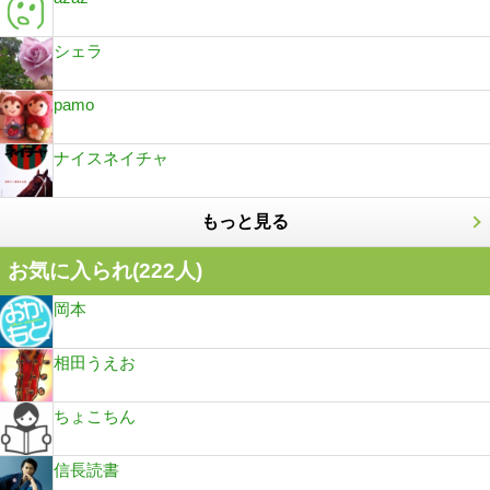
シェラ
pamo
ナイスネイチャ
もっと見る
お気に入られ(
222
人)
岡本
相田うえお
ちょこちん
信長読書