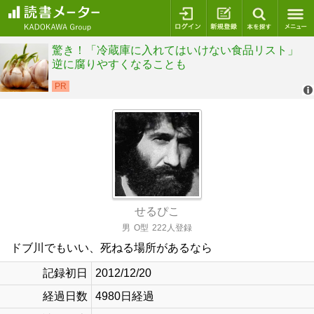
ログイン
新規登録
本を探
せるぴこ
男
O型
222人登録
ドブ川でもいい、死ねる場所があるなら
記録初日
2012/12/20
経過日数
4980日経過