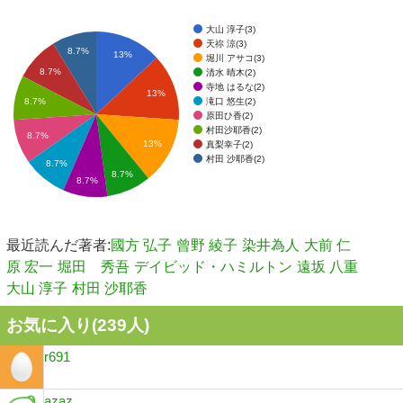
大山 淳子(3)
天祢 涼(3)
8.7%
13%
堀川 アサコ(3)
8.7%
清水 晴木(2)
寺地 はるな(2)
13%
滝口 悠生(2)
8.7%
原田ひ香(2)
村田沙耶香(2)
8.7%
13%
真梨幸子(2)
村田 沙耶香(2)
8.7%
8.7%
8.7%
最近読んだ著者:
國方 弘子
曾野 綾子
染井為人
大前 仁
原 宏一
堀田 秀吾
デイビッド・ハミルトン
遠坂 八重
大山 淳子
村田 沙耶香
お気に入り(
239
人)
r691
azaz