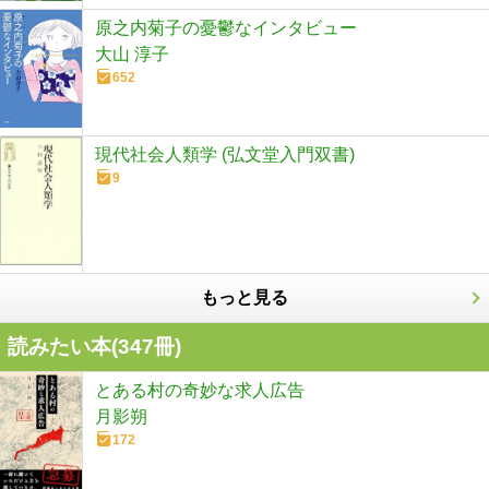
原之内菊子の憂鬱なインタビュー
大山 淳子
652
現代社会人類学 (弘文堂入門双書)
9
もっと見る
読みたい本(
347
冊)
とある村の奇妙な求人広告
月影朔
172