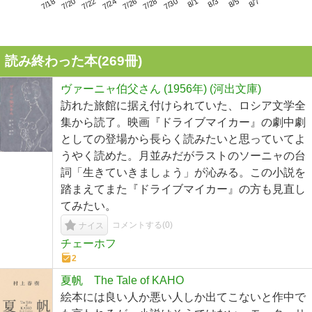
7/22
7/28
8/3
7/18
7/24
7/30
8/5
7/20
7/26
8/1
8/7
読み終わった本(
269
冊)
ヴァーニャ伯父さん (1956年) (河出文庫)
訪れた旅館に据え付けられていた、ロシア文学全
集から読了。映画『ドライブマイカー』の劇中劇
としての登場から長らく読みたいと思っていてよ
うやく読めた。月並みだがラストのソーニャの台
詞「生きていきましょう」が沁みる。この小説を
踏まえてまた『ドライブマイカー』の方も見直し
てみたい。
コメントする(
0
)
ナイス
チェーホフ
2
夏帆 The Tale of KAHO
絵本には良い人か悪い人しか出てこないと作中で