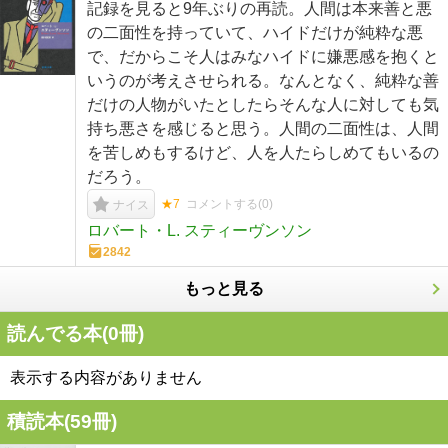
記録を見ると9年ぶりの再読。人間は本来善と悪
の二面性を持っていて、ハイドだけが純粋な悪
で、だからこそ人はみなハイドに嫌悪感を抱くと
いうのが考えさせられる。なんとなく、純粋な善
だけの人物がいたとしたらそんな人に対しても気
持ち悪さを感じると思う。人間の二面性は、人間
を苦しめもするけど、人を人たらしめてもいるの
だろう。
★7
コメントする(
0
)
ナイス
ロバート・L. スティーヴンソン
2842
もっと見る
読んでる本(
0
冊)
表示する内容がありません
積読本(
59
冊)