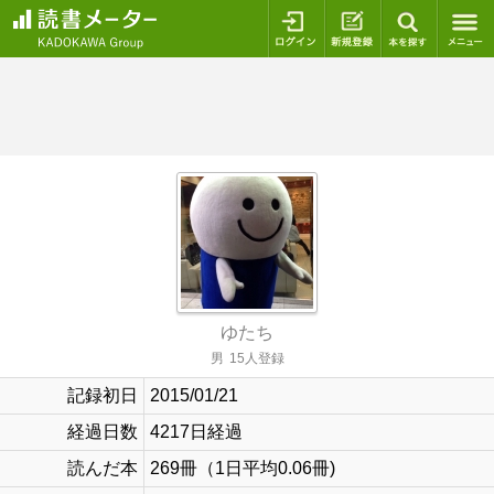
ログイン
新規登録
本を探
ゆたち
男
15人登録
記録初日
2015/01/21
経過日数
4217日経過
読んだ本
269冊（1日平均0.06冊)