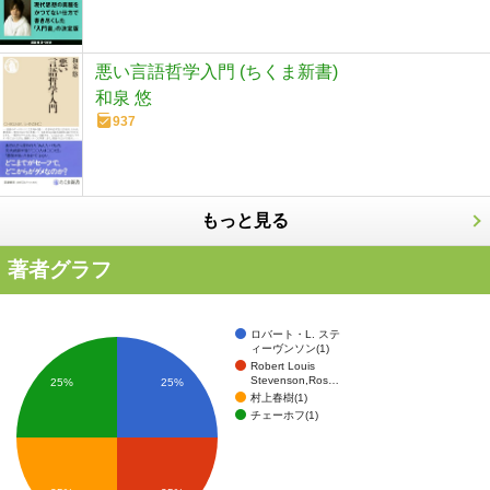
悪い言語哲学入門 (ちくま新書)
和泉 悠
937
もっと見る
著者グラフ
ロバート・L. ステ
ィーヴンソン(1)
Robert Louis
Stevenson,Ros…
25%
25%
村上春樹(1)
チェーホフ(1)