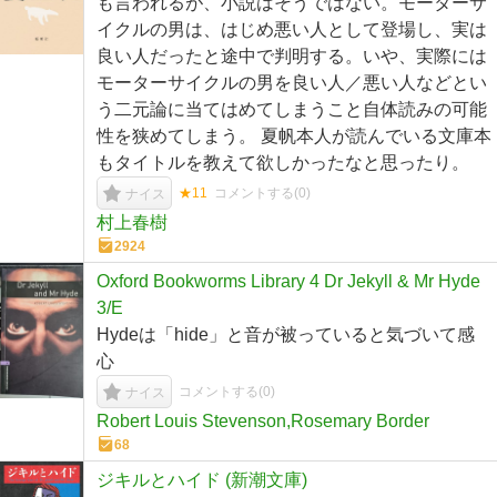
も言われるが、小説はそうではない。モーターサ
イクルの男は、はじめ悪い人として登場し、実は
良い人だったと途中で判明する。いや、実際には
モーターサイクルの男を良い人／悪い人などとい
う二元論に当てはめてしまうこと自体読みの可能
性を狭めてしまう。 夏帆本人が読んでいる文庫本
もタイトルを教えて欲しかったなと思ったり。
★11
コメントする(
0
)
ナイス
村上春樹
2924
Oxford Bookworms Library 4 Dr Jekyll & Mr Hyde
3/E
Hydeは「hide」と音が被っていると気づいて感
心
コメントする(
0
)
ナイス
Robert Louis Stevenson,Rosemary Border
68
ジキルとハイド (新潮文庫)