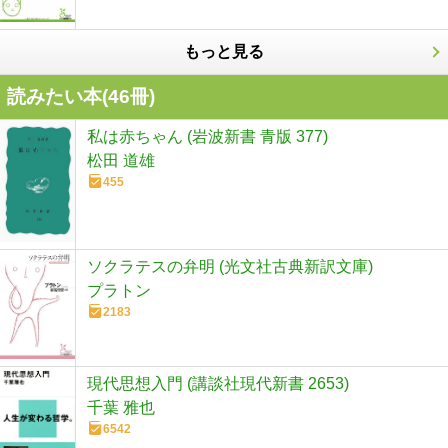
もっと見る
読みたい本(
46
冊)
私は赤ちゃん (岩波新書 青版 377)
松田 道雄
455
ソクラテスの弁明 (光文社古典新訳文庫)
プラトン
2183
現代思想入門 (講談社現代新書 2653)
千葉 雅也
6542