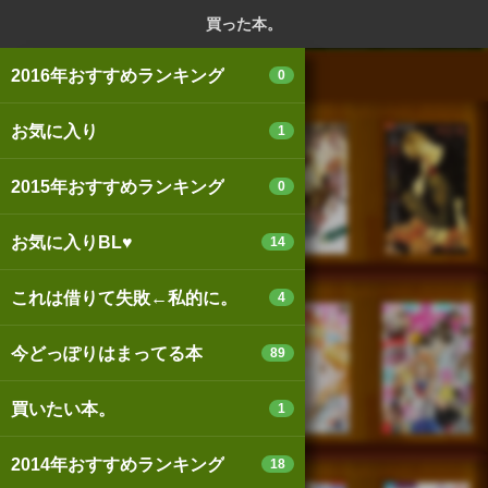
ログイン
新規登録
本を探
買った本。
2016年おすすめランキング
0
お気に入り
1
スマートフォン版
パソコン版
2015年おすすめランキング
0
お気に入りBL♥
14
利用規約
個人情報保護基本方針
これは借りて失敗←私的に。
4
Cookie等の利用に関するガイドライン
今どっぽりはまってる本
89
サイトアクセス情報の取得について
買いたい本。
1
法人・プレスお問い合わせ
運営会社
※本サイトはアフィリエイトプログラムによる収益を得ていま
2014年おすすめランキング
18
す