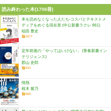
読み終わった本(
1706
冊)
本を読めなくなった人たち-コスパとテキストメ
ディアをめぐる現在形 (中公新書ラクレ 861)
稲田 豊史
1677
定年前後の「やってはいけない」 (青春新書イン
テリジェンス)
郡山 史郎
443
情熱
桜木 紫乃
888