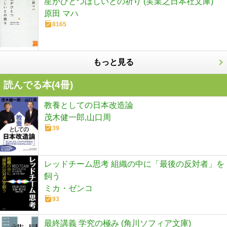
星がひとつほしいとの祈り (実業之日本社文庫)
原田 マハ
8165
もっと見る
読んでる本(
4
冊)
教養としての日本改造論
茂木健一郎,山口周
39
レッドチーム思考 組織の中に「最後の反対者」を
飼う
ミカ・ゼンコ
93
最終講義 学究の極み (角川ソフィア文庫)