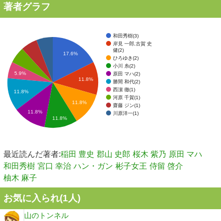
著者グラフ
和田秀樹(3)
岸見 一郎,古賀 史
健(2)
17.6%
ひろゆき(2)
小川 糸(2)
5.9%
原田 マハ(2)
11.8%
勝間 和代(2)
西濵 徹(1)
11.8%
河原 千賀(1)
11.8%
齋藤 ジン(1)
11.8%
川原洋一(1)
11.8%
最近読んだ著者:
稲田 豊史
郡山 史郎
桜木 紫乃
原田 マハ
和田秀樹
宮口 幸治
ハン・ガン
彬子女王
侍留 啓介
柚木 麻子
お気に入られ(
1
人)
山のトンネル