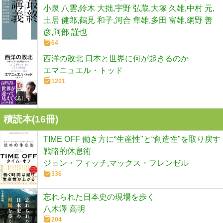
小泉 八雲,鈴木 大拙,宇野 弘蔵,大塚 久雄,中村 元,
土居 健郎,鶴見 和子,河合 隼雄,多田 富雄,網野 善
彦,阿部 謹也
64
西洋の敗北 日本と世界に何が起きるのか
エマニュエル・トッド
1201
積読本(
16
冊)
TIME OFF 働き方に“生産性"と“創造性"を取り戻す
戦略的休息術
ジョン・フィッチ,マックス・フレンゼル
336
忘れられた日本史の現場を歩く
八木澤 高明
204