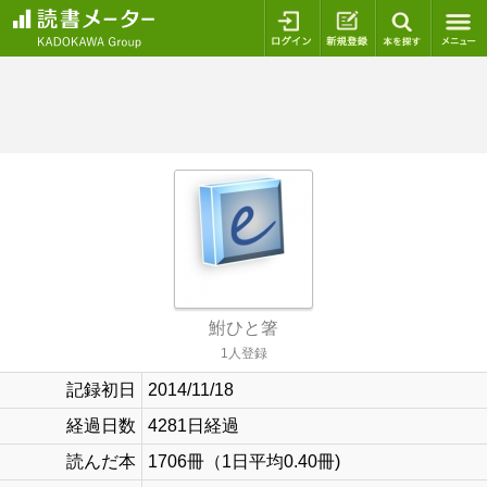
ログイン
新規登録
本を探
鮒ひと箸
1人登録
記録初日
2014/11/18
経過日数
4281日経過
読んだ本
1706冊（1日平均0.40冊)