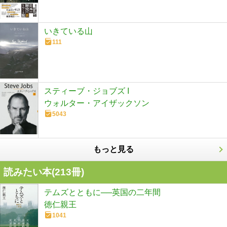
いきている山
111
スティーブ・ジョブズ I
ウォルター・アイザックソン
5043
もっと見る
読みたい本(
213
冊)
テムズとともに──英国の二年間
徳仁親王
1041