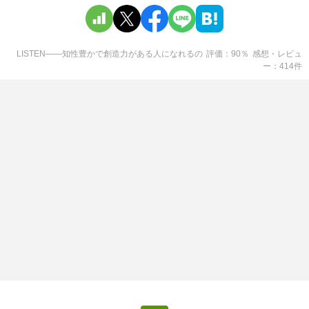
LISTEN――知性豊かで創造力がある人になれる
の
評価
90
％
感想・レビュ
ー
414
件