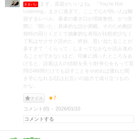
まず、原題がいいよね。「You’re Not
ネタバレ
Listening」まさに過ぎて、ここで心が弱い人は離
脱するレベル。著者の書き口が理路整然、かつ実
際に「聞いた」具体的な話が満載。そのため翻訳
独特の回りくどくて抽象的な表現が比較的少なく
て私はサクサク読めた。終始、思い当たることが
多すぎて「くらって」しまってなかなか読み進め
ることができないほど。印象に残ったところをあ
げると、詮索は人の信頼を失う/好奇心をもって質
問/24時間だけでも話すことをやめれば優れた聞
き手になれる/話はお互いの協力で成り立つもの、
かな。
★7
ナイス
コメント(0)
2026/01/10
smilkov