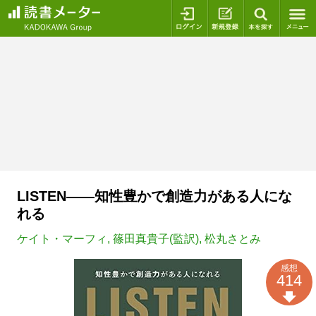
ログイン
新規登録
本を探
LISTEN――知性豊かで創造力がある人にな
れる
ケイト・マーフィ
,
篠田真貴子(監訳)
,
松丸さとみ
感想
414