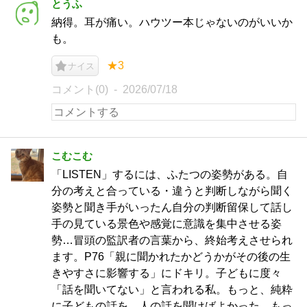
とうふ
納得。耳が痛い。ハウツー本じゃないのがいいか
も。
★3
ナイス
コメント(0)
2026/07/18
こむこむ
「LISTEN」するには、ふたつの姿勢がある。自
分の考えと合っている・違うと判断しながら聞く
姿勢と聞き手がいったん自分の判断留保して話し
手の見ている景色や感覚に意識を集中させる姿
勢…冒頭の監訳者の言葉から、終始考えさせられ
ます。P76「親に聞かれたかどうかがその後の生
きやすさに影響する」にドキリ。子どもに度々
「話を聞いてない」と言われる私。もっと、純粋
に子どもの話を、人の話を聞けばよかった。もっ