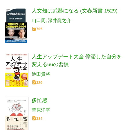
人文知は武器になる (文春新書 1529)
山口周
深井龍之介
705
人生アップデート大全 停滞した自分を
変える66の習慣
池田貴将
320
多忙感
菅原洋平
384