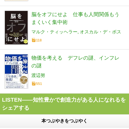
脳をオフにせよ 仕事も人間関係もう
まくいく集中術
マルク・ティッヘラー
オスカル・デ・ボス
118
物価を考える デフレの謎、インフレ
の謎
渡辺努
551
LISTEN――知性豊かで創造力がある人になれるを
シェアする
本つぶやきをつぶやく