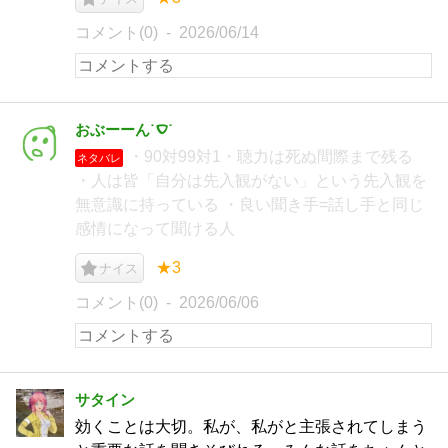
コメント(0)
2026/06/14
おぶーーん˙‎ࠏ˙
・90対99対1・聴力は死ぬ間際まで残る
ネタバレ
・人は皆「自分は先入観がない」という先入観を
無意識に持っている ・良い聞き手=話し手と同じ
感情になって聞ける人
★3
ナイス
コメント(0)
2026/06/06
サタイン
効くことは大切。私が、私がと主張されてしまう