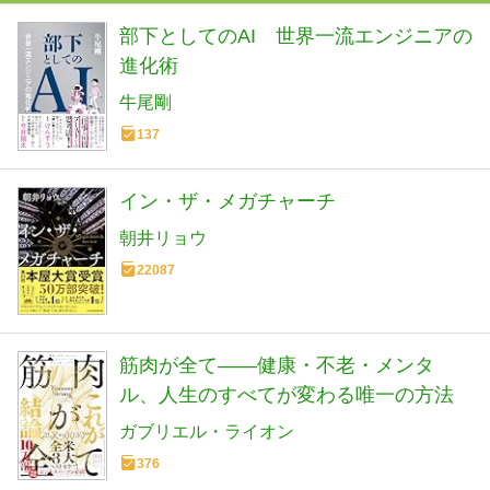
部下としてのAI 世界一流エンジニアの
進化術
牛尾剛
137
イン・ザ・メガチャーチ
朝井リョウ
22087
筋肉が全て——健康・不老・メンタ
ル、人生のすべてが変わる唯一の方法
ガブリエル・ライオン
376