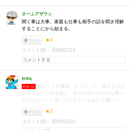
さーふアザラシ
聞く事は大事。家庭も仕事も相手の話を聞き理解
することにから始まる。
★4
ナイス
コメント(0)
2026/01/23
knkq
聴くことの価値、テクニック、落とし穴な
ネタバレ
どをガッツリ語る前に「聴くのがへただから悪い
人ではない」と言ってくれているあたり優しい
★3
ナイス
コメント(0)
2026/01/22