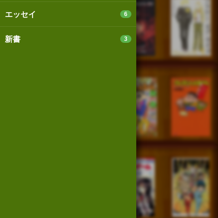
エッセイ
6
新書
3