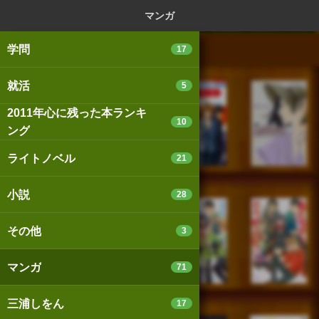
ログイン
新規登録
本を探
マンガ
学問
17
就活
5
2011年心に残った本ランキ
スマートフォン版
パソコン版
10
ング
ライトノベル
21
利用規約
個人情報保護基本方針
小説
28
Cookie等の利用に関するガイドライン
その他
3
サイトアクセス情報の取得について
マンガ
71
法人・プレスお問い合わせ
運営会社
※本サイトはアフィリエイトプログラムによる収益を得ていま
三浦しをん
17
す