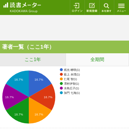
ログイン
新規登録
本を探
著者一覧（ここ1年）
ここ1年
全期間
祇光 瞭咲(1)
藍上 央理(1)
仁尾 智(1)
16.7%
16.7%
澤村伊智(1)
水島広子(1)
加門 七海(1)
16.7%
16.7%
16.7%
16.7%