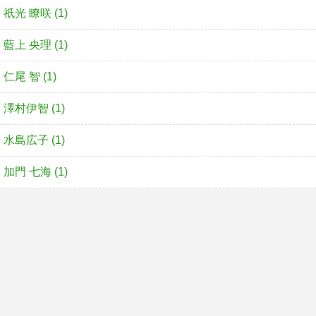
祇光 瞭咲 (1)
藍上 央理 (1)
仁尾 智 (1)
澤村伊智 (1)
水島広子 (1)
加門 七海 (1)