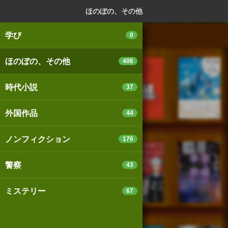
ログイン
新規登録
本を探
ほのぼの、その他
学び
0
ほのぼの、その他
406
スマートフォン版
パソコン版
時代小説
37
外国作品
44
利用規約
個人情報保護基本方針
ノンフィクション
176
Cookie等の利用に関するガイドライン
警察
43
サイトアクセス情報の取得について
ミステリー
67
法人・プレスお問い合わせ
運営会社
※本サイトはアフィリエイトプログラムによる収益を得ていま
す