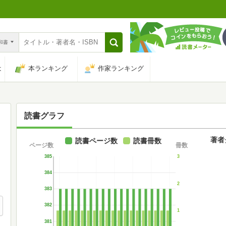
n和書
は
本ランキング
作家ランキング
読書グラフ
著者
読書ページ数
読書冊数
ページ数
冊数
385
3
384
2
383
382
1
381