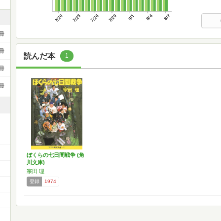
7/20
7/23
7/26
7/29
8/1
8/4
8/7
冊
冊
読んだ本
1
冊
冊
ぼくらの七日間戦争 (角
川文庫)
宗田 理
登録
1974