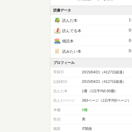
読書データ
1
読んだ本
0
読んでる本
0
積読本
0
読みたい本
プロフィール
登録日
2015/04/21（4127日経過）
記録初日
2015/04/21（4127日経過）
読んだ本
1冊（1日平均0.00冊)
読んだページ
383ページ（1日平均0ページ）
本棚
0棚
性別
男
職業
IT関係