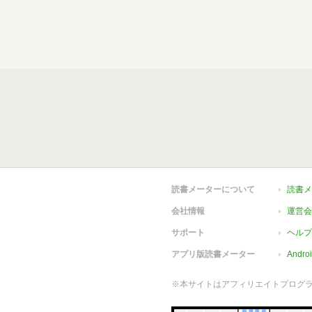
読書メーターについて
読書メ
会社情報
運営会
サポート
ヘルプ
アプリ版読書メーター
Andr
※本サイトはアフィリエイトプログ