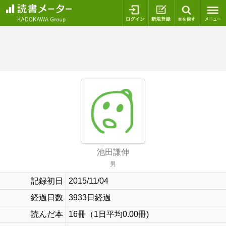
ログイン
新規登録
本を探
池田謙伸
男
記録初日
2015/11/04
経過日数
3933日経過
読んだ本
16冊（1日平均0.00冊)