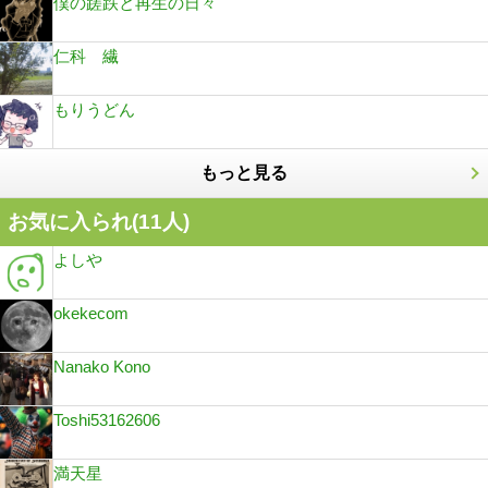
僕の蹉跌と再生の日々
仁科 繊
もりうどん
もっと見る
お気に入られ(
11
人)
よしや
okekecom
Nanako Kono
Toshi53162606
満天星