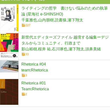
ライティングの哲学 書けない悩みのための執筆
論 (星海社 e-SHINSHO)
千葉雅也,山内朋樹,読書猿,瀬下翔太
227
新世代エディターズファイル 越境する編集ーデジ
タルからコミュニティ、行政まで
影山裕樹,桜井 祐,石川琢也,瀬下翔太,須鼻美緒
33
Rhetorica #04
team:Rhetorica
3
Rhetorica #01
Team:Rhetorica
2