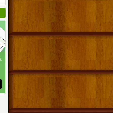
順
順
順
版
、