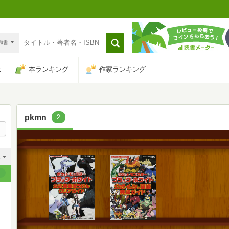
n和書
は
本ランキング
作家ランキング
pkmn
2
順
順
順
順
順