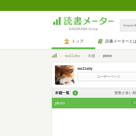
Amazo
トップ
読書メーターと
トップ
wa11aby
本棚
pkmn
wa11aby
ユーザーページ
本棚一覧
冊数が多い
1
カスタム
pkmn
2
登録日時が新しい
登録日時が古い
名前昇