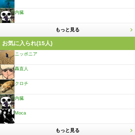
内臓
もっと見る
お気に入られ(
15
人)
ニッポニア
轟直人
クロチ
内臓
Moca
もっと見る