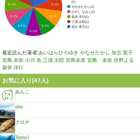
(1)
9.1%
9.1%
やなせたかし(1)
ひがし なおこ(1)
9.1%
9.1%
新井 洋行(1)
三浦 太郎(1)
9.1%
9.1%
加古 里子(1)
9.1%
最近読んだ著者:
あいはらひろゆき
やなせたかし
加古 里子
宮島 未奈
小川 糸
三浦 太郎
宮島未奈
宮島 未奈
住野よる
新井 洋行
お気に入り(
47
人)
あんこ
sho
クロチ
Tomo I