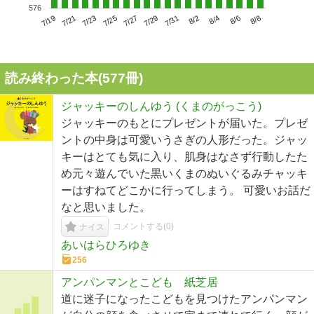
576
7/23
7/29
8/4
7/19
7/25
7/31
8/6
7/21
7/27
8/2
8/8
読み終わった本(
577
冊)
ジャッキーのしんゆう (くまのがっこう)
ジャッキーのもとにプレゼントが届いた。プレゼ
ントの中身は可愛いうさぎの人形だった。ジャッ
キーはとても気に入り、肌身はなさず行動したた
め元々遊んでいた黒いくまのぬいぐるみチャッキ
ーはすねてどこかに行ってしまう。 可愛いお話だ
なと思いました。
コメントする(
0
)
ナイス
あいはらひろゆき
256
アンパンマンとこども 紙芝居
道に迷子になったこどもを見つけたアンパンマン