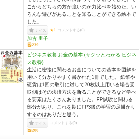
こからどちらの方が強いのか力比べを始めた。い
ろんな遊びがあることを知ることができる絵本で
した。
★1
コメントする(
0
)
ナイス
加古 里子
239
ビジネス教養 お金の基本 (サクッとわかる ビジネ
ス教養)
生活に密接に関わるお金についての基本を図解を
用いて分かりやすく書かれた1冊でした。 紙幣や
硬貨は1回の取引に対して20枚以上用いる場合受
取側はその決済方法を断ることができるなど学べ
る要素はたくさんありました。FP試験と関わる
部分があり、これを期にFP3級の学習の足掛かり
するのはありだと思う。
コメントする(
0
)
ナイス
200