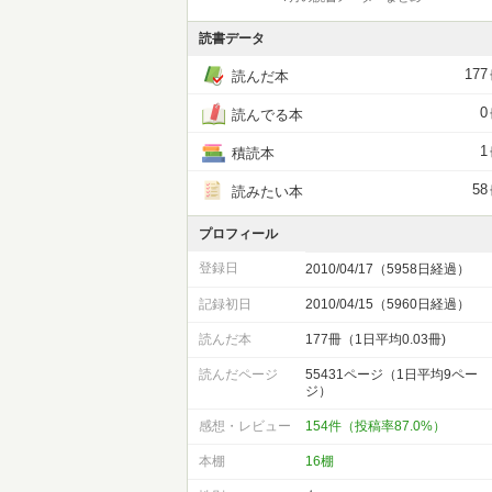
読書データ
177
読んだ本
0
読んでる本
1
積読本
58
読みたい本
プロフィール
登録日
2010/04/17（5958日経過）
記録初日
2010/04/15（5960日経過）
読んだ本
177冊（1日平均0.03冊)
読んだページ
55431ページ（1日平均9ペー
ジ）
感想・レビュー
154件（投稿率87.0%）
本棚
16棚