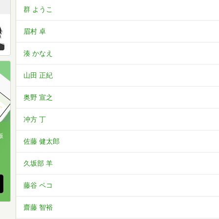
群 ようこ
眉村 卓
湊 かなえ
山田 正紀
奥野 宣之
冲方 丁
版
佐藤 健太郎
、
久坂部 羊
藤谷 ペコ
齋藤 智裕