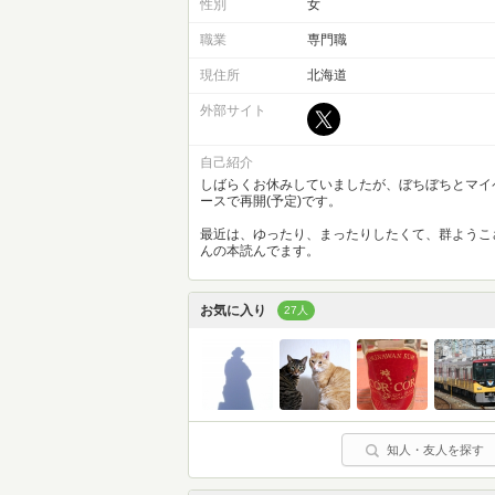
性別
女
職業
専門職
現住所
北海道
外部サイト
自己紹介
しばらくお休みしていましたが、ぼちぼちとマイ
ースで再開(予定)です。
最近は、ゆったり、まったりしたくて、群ようこ
んの本読んでます。
お気に入り
27人
知人・友人を探す