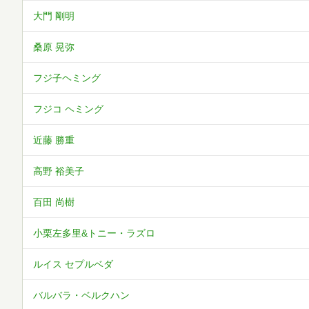
大門 剛明
桑原 晃弥
フジ子ヘミング
フジコ ヘミング
近藤 勝重
高野 裕美子
百田 尚樹
小栗左多里&トニー・ラズロ
ルイス セプルベダ
バルバラ・ベルクハン