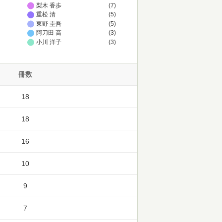
梨木 香歩
(7)
重松 清
(5)
東野 圭吾
(5)
阿刀田 高
(3)
小川 洋子
(3)
冊数
18
18
16
10
9
7