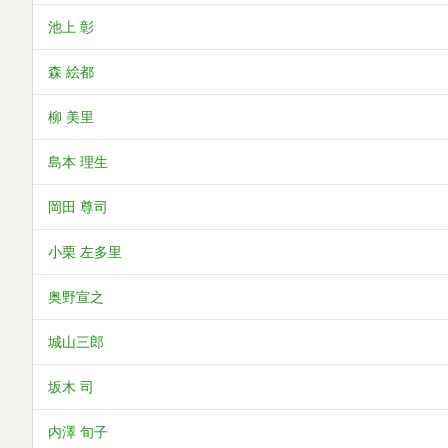
池上 彰
森 絵都
柳 美里
島本 理生
岡田 尊司
小栗 左多里
奥野宣之
城山三郎
坂木 司
内澤 旬子