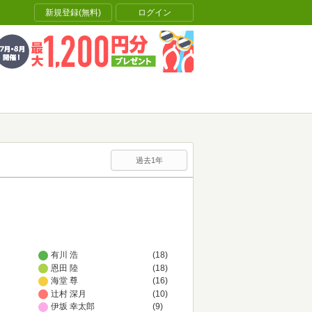
新規登録(無料)
ログイン
過去1年
有川 浩
(18)
恩田 陸
(18)
海堂 尊
(16)
辻村 深月
(10)
伊坂 幸太郎
(9)