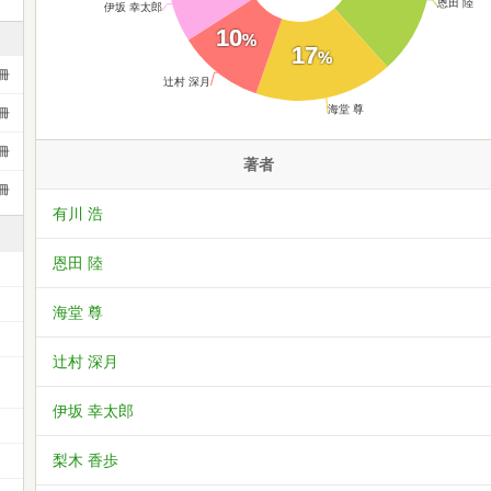
恩田 陸
伊坂 幸太郎
10
%
17
%
冊
辻村 深月
海堂 尊
冊
冊
著者
冊
有川 浩
恩田 陸
海堂 尊
辻村 深月
伊坂 幸太郎
梨木 香歩