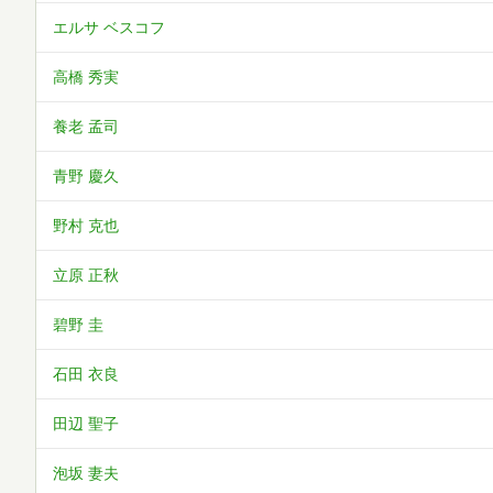
エルサ ベスコフ
高橋 秀実
養老 孟司
青野 慶久
野村 克也
立原 正秋
碧野 圭
石田 衣良
田辺 聖子
泡坂 妻夫