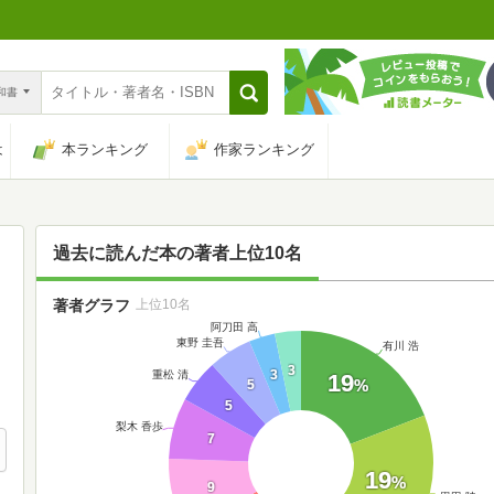
n和書
は
本ランキング
作家ランキング
過去に読んだ本の著者上位10名
著者グラフ
上位10名
阿刀田 高
東野 圭吾
有川 浩
3
3
重松 清
19
%
5
5
梨木 香歩
7
19
%
9