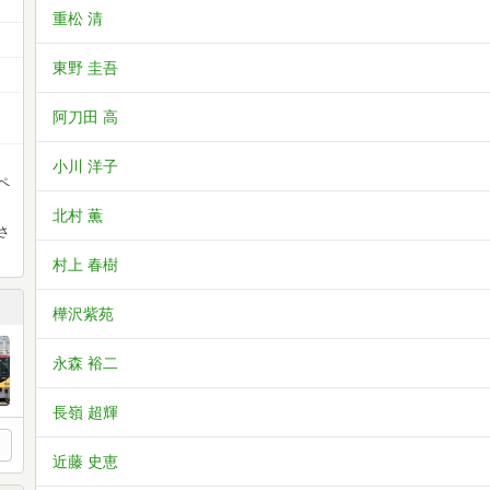
重松 清
東野 圭吾
阿刀田 高
小川 洋子
ペ
北村 薫
さ
村上 春樹
樺沢紫苑
永森 裕二
長嶺 超輝
近藤 史恵