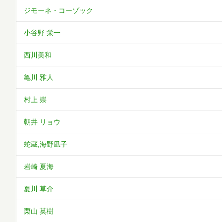
ジモーネ・コーゾック
小谷野 栄一
西川美和
亀川 雅人
村上 崇
朝井 リョウ
蛇蔵,海野凪子
岩崎 夏海
夏川 草介
栗山 英樹