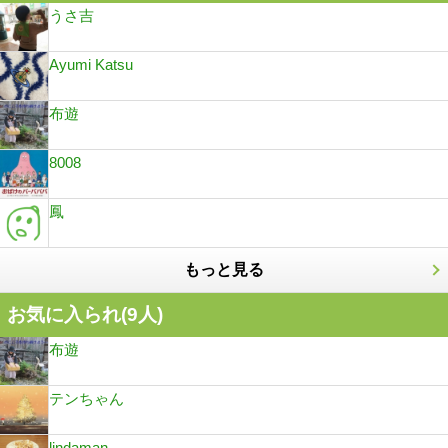
うさ吉
Ayumi Katsu
布遊
8008
鳳
もっと見る
お気に入られ(
9
人)
布遊
テンちゃん
lindaman