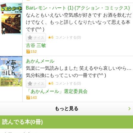
Barレモン・ハート (1) (アクション・コミックス)
なんともいえない空気感が好きです お酒を飲むだ
けでなく、もっと詳しくなりたいなって思える本
です(^^ )
★6
コメントする(
0
)
ナイス
古谷 三敏
152
あかんメール
気楽に一気読みしました 笑えるやら哀しいやら…
気分転換にもってこいの一冊です(^^ )
★6
コメントする(
0
)
ナイス
「あかんメール」選定委員会
143
もっと見る
読んでる本(
0
冊)