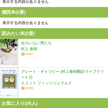
表示する内容がありません
積読本(
0
冊)
表示する内容がありません
読みたい本(
2
冊)
女のいない男たち
村上 春樹
14167
グレート・ギャツビー (村上春樹翻訳ライブラリ
ー f- 2)
スコット フィッツジェラルド
10780
お気に入り(
28
人)