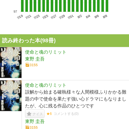
97
7/23
7/29
8/4
7/19
7/25
7/31
8/6
7/21
7/27
8/2
8/8
読み終わった本(
98
冊)
使命と魂のリミット
東野 圭吾
3155
使命と魂のリミット
誤解から始まる確執様々な人間模様ふりかかる難
題の中で使命を果たす強い心ドラマにもなりまし
たが、心に残る作品のひとつです
★6
コメントする(
0
)
ナイス
東野 圭吾
3155