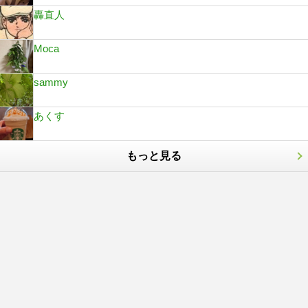
轟直人
Moca
sammy
あくす
もっと見る