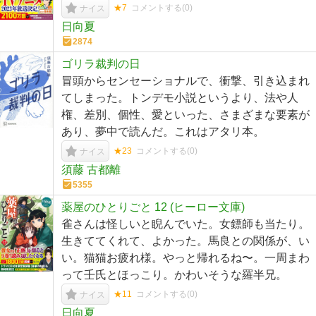
★7
コメントする(
0
)
ナイス
日向夏
2874
ゴリラ裁判の日
冒頭からセンセーショナルで、衝撃、引き込まれ
てしまった。トンデモ小説というより、法や人
権、差別、個性、愛といった、さまざまな要素が
あり、夢中で読んだ。これはアタリ本。
★23
コメントする(
0
)
ナイス
須藤 古都離
5355
薬屋のひとりごと 12 (ヒーロー文庫)
雀さんは怪しいと睨んでいた。女鏢師も当たり。
生きててくれて、よかった。馬良との関係が、い
い。猫猫お疲れ様。やっと帰れるね〜。一周まわ
って壬氏とほっこり。かわいそうな羅半兄。
★11
コメントする(
0
)
ナイス
日向夏