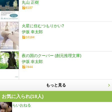
丸山 正樹
6107
火星に住むつもりかい?
伊坂 幸太郎
10184
夜の国のクーパー (創元推理文庫)
伊坂 幸太郎
7844
もっと見る
お気に入られ(
18
人)
らいおねる