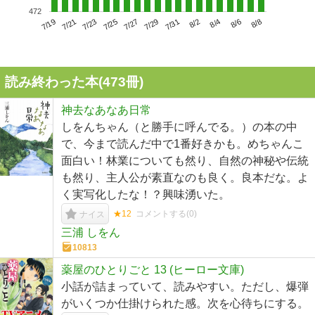
472
7/23
7/29
8/4
7/19
7/25
7/31
8/6
7/21
7/27
8/2
8/8
読み終わった本(
473
冊)
神去なあなあ日常
しをんちゃん（と勝手に呼んでる。）の本の中
で、今まで読んだ中で1番好きかも。めちゃんこ
面白い！林業についても然り、自然の神秘や伝統
も然り、主人公が素直なのも良く。良本だな。よ
く実写化したな！？興味湧いた。
★12
コメントする(
0
)
ナイス
三浦 しをん
10813
薬屋のひとりごと 13 (ヒーロー文庫)
小話が詰まっていて、読みやすい。ただし、爆弾
がいくつか仕掛けられた感。次を心待ちにする。