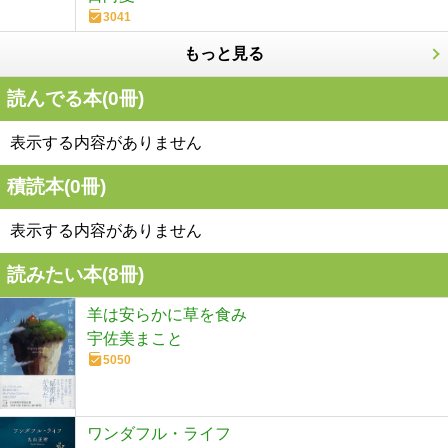
3041
もっと見る
読んでる本(
0
冊)
表示する内容がありません
積読本(
0
冊)
表示する内容がありません
読みたい本(
8
冊)
羊は安らかに草を食み
宇佐美まこと
5050
ワンダフル・ライフ