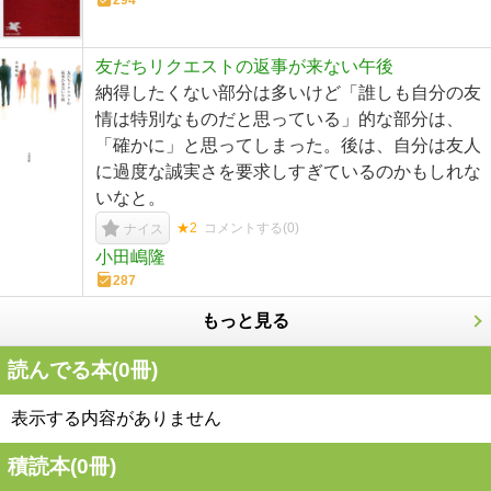
友だちリクエストの返事が来ない午後
納得したくない部分は多いけど「誰しも自分の友
情は特別なものだと思っている」的な部分は、
「確かに」と思ってしまった。後は、自分は友人
に過度な誠実さを要求しすぎているのかもしれな
いなと。
★2
コメントする(
0
)
ナイス
小田嶋隆
287
もっと見る
読んでる本(
0
冊)
表示する内容がありません
積読本(
0
冊)