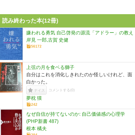
読み終わった本(
12
冊)
嫌われる勇気 自己啓発の源流「アドラー」の教え
岸見 一郎,古賀 史健
56172
上弦の月を食ベる獅子
自分はこれを消化しきれたのか怪しいけれど、面
白かった。
コメントする(
0
)
ナイス
夢枕 獏
242
なぜ自信が持てないのか: 自己価値感の心理学
(PHP新書 487)
根本 橘夫
294