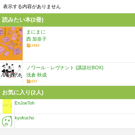
表示する内容がありません
読みたい本(
2
冊)
まにまに
西 加奈子
3484
ノワール・レヴナント (講談社BOX)
浅倉 秋成
437
お気に入り(
2
人)
EnJoeToh
kyokucho