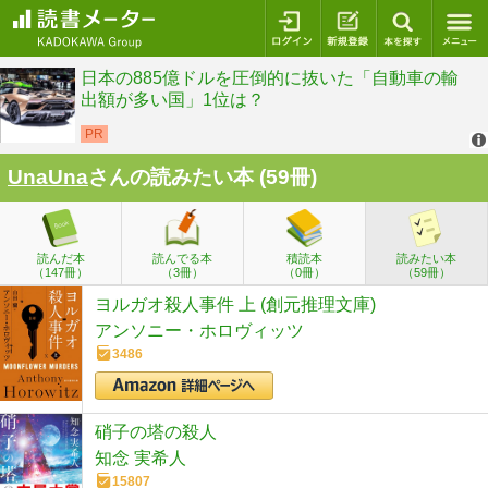
ログイン
新規登録
本を探
UnaUna
さんの読みたい本 (59冊)
読んだ本
読んでる本
積読本
読みたい本
（147冊）
（3冊）
（0冊）
（59冊）
ヨルガオ殺人事件 上 (創元推理文庫)
アンソニー・ホロヴィッツ
3486
硝子の塔の殺人
知念 実希人
15807