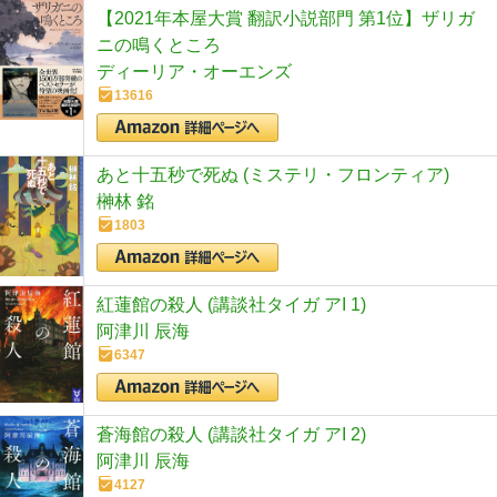
【2021年本屋大賞 翻訳小説部門 第1位】ザリガ
ニの鳴くところ
ディーリア・オーエンズ
13616
あと十五秒で死ぬ (ミステリ・フロンティア)
榊林 銘
1803
紅蓮館の殺人 (講談社タイガ アI 1)
阿津川 辰海
6347
蒼海館の殺人 (講談社タイガ アI 2)
阿津川 辰海
4127