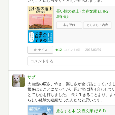
いうことにしっかりと考えさせられましま。
長い旅の途上 (文春文庫 ほ 8-2)
星野 道夫
本を登録
あらすじ・内容
ナイス
★12
コメント(
0
)
2017/03/29
サブ
大自然の広さ、怖さ、楽しさが全て詰まっていま
根をはることになったが、死と常に隣り合わせて
とても心を打ちました。 長く生きることより、よ
らしい経験の連続だったんだなと思います。
旅をする木 (文春文庫 ほ 8-1)