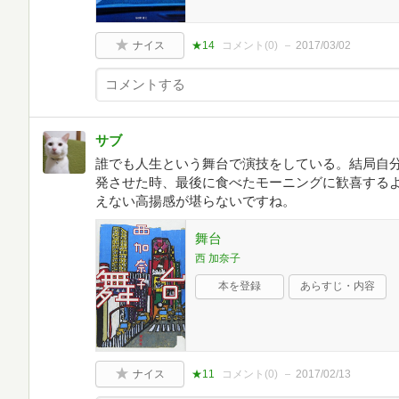
ナイス
★14
コメント(
0
)
2017/03/02
サブ
誰でも人生という舞台で演技をしている。結局自
発させた時、最後に食べたモーニングに歓喜する
えない高揚感が堪らないですね。
舞台
西 加奈子
本を登録
あらすじ・内容
ナイス
★11
コメント(
0
)
2017/02/13