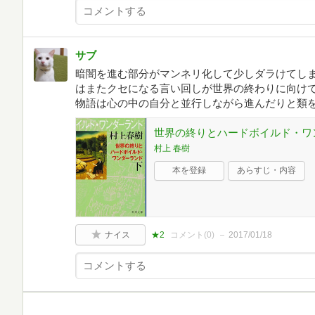
サブ
暗闇を進む部分がマンネリ化して少しダラけてし
はまたクセになる言い回しが世界の終わりに向け
物語は心の中の自分と並行しながら進んだりと類
世界の終りとハードボイルド・ワン
村上 春樹
本を登録
あらすじ・内容
ナイス
★2
コメント(
0
)
2017/01/18