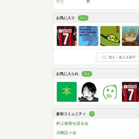
性別
男
お気に入り
15人
知人・友人を探す
お気に入られ
15人
参加コミュニティ
3
村上春樹を語る会
川崎読メ会