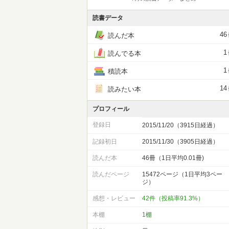
読書データ
46
読んだ本
1
読んでる本
1
積読本
14
読みたい本
プロフィール
登録日
2015/11/20（3915日経過）
記録初日
2015/11/30（3905日経過）
読んだ本
46冊（1日平均0.01冊)
読んだページ
15472ページ（1日平均3ペー
ジ）
感想・レビュー
42件（投稿率91.3%）
本棚
1棚