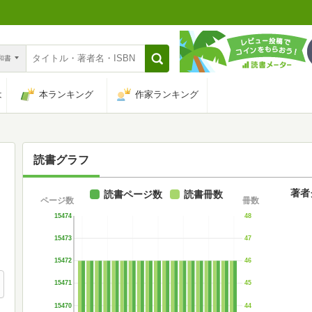
n和書
は
本ランキング
作家ランキング
読書グラフ
著者
読書ページ数
読書冊数
ページ数
冊数
15474
48
15473
47
15472
46
15471
45
15470
44