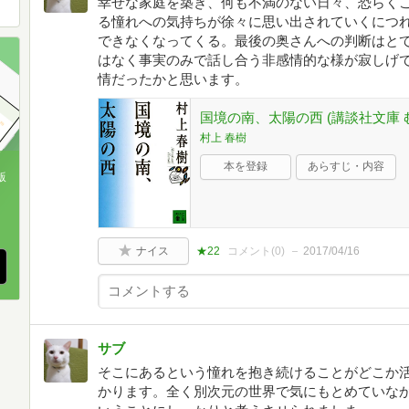
幸せな家庭を築き、何も不満のない日々、恐らく
る憧れへの気持ちが徐々に思い出されていくにつ
できなくなってくる。最後の奥さんへの判断はと
はなく事実のみで話し合う非感情的な様が寂しげ
情だったかと思います。
国境の南、太陽の西 (講談社文庫 む 
村上 春樹
本を登録
あらすじ・内容
版
、
ナイス
★22
コメント(
0
)
2017/04/16
サブ
そこにあるという憧れを抱き続けることがどこか
かります。全く別次元の世界で気にもとめていな