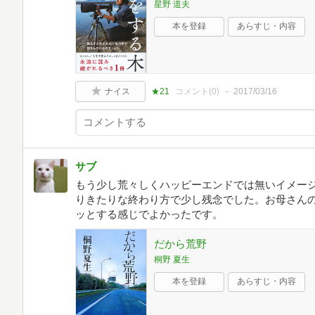
星野 道夫
本を登録
あらすじ・内容
ナイス
★21
コメント(
0
)
2017/03/16
サブ
もう少し荒々しくハッピーエンドでは無いイメー
りきたりな終わり方で少し残念でした。お母さん
ッとする感じでよかったです。
だから荒野
桐野 夏生
本を登録
あらすじ・内容