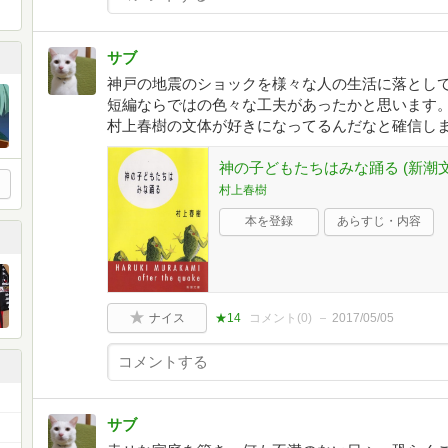
サブ
神戸の地震のショックを様々な人の生活に落とし
短編ならではの色々な工夫があったかと思います。
村上春樹の文体が好きになってるんだなと確信し
神の子どもたちはみな踊る (新潮文
村上春樹
本を登録
あらすじ・内容
ナイス
★14
コメント(
0
)
2017/05/05
サブ