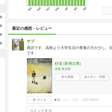
7/21
7/24
7/27
7/30
8/2
8/5
8/8
冊
冊
最近の感想・レビュー
冊
サブ
冊
再読です。高校より大学生活の青春の方が少し、
です。
砂漠 (新潮文庫)
伊坂 幸太郎
本を登録
あらすじ・内容
ナイス
★23
コメント(
0
)
2017/05/25