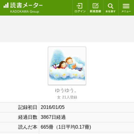
ログイン
新規登録
本を探
ゆうゆう。
女
21人登録
記録初日
2016/01/05
経過日数
3867日経過
読んだ本
665冊（1日平均0.17冊)