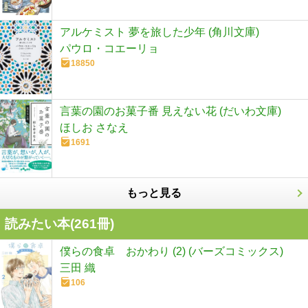
アルケミスト 夢を旅した少年 (角川文庫)
パウロ・コエーリョ
18850
言葉の園のお菓子番 見えない花 (だいわ文庫)
ほしお さなえ
1691
もっと見る
読みたい本(
261
冊)
僕らの食卓 おかわり (2) (バーズコミックス)
三田 織
106