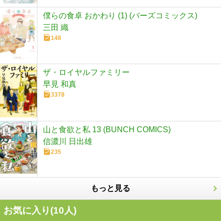
僕らの食卓 おかわり (1) (バーズコミックス)
三田 織
148
ザ・ロイヤルファミリー
早見 和真
3378
山と食欲と私 13 (BUNCH COMICS)
信濃川 日出雄
235
もっと見る
お気に入り(
10
人)