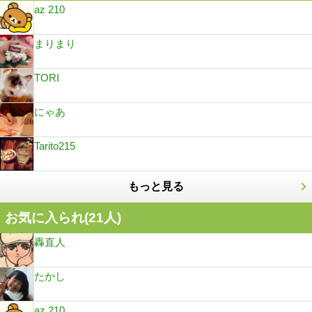
az 210
まりまり
TORI
にゃあ
Tarito215
もっと見る
お気に入られ(
21
人)
轟直人
たかし
az 210