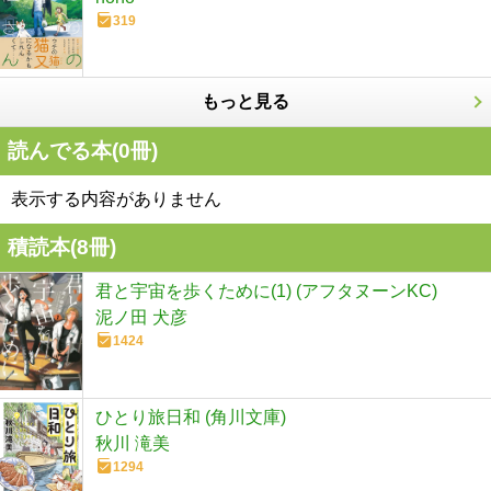
319
もっと見る
読んでる本(
0
冊)
表示する内容がありません
積読本(
8
冊)
君と宇宙を歩くために(1) (アフタヌーンKC)
泥ノ田 犬彦
1424
ひとり旅日和 (角川文庫)
秋川 滝美
1294