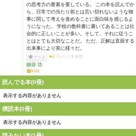
の思考力の要素を要している。 この本を読んでか
ら、日常での当たり前とは言い切れないような物
事に関して考えを進めることに面白味を感じるよ
うになった。 学校の教科書に書いてあることは社
会的に正しいことが多い。そして、それに従うこ
とはとても大切なことだ。 ただ、正解は直面する
出来事により実に様々だ。
★2
コメントする(
0
)
ナイス
細谷 功
5131
読んでる本(
0
冊)
表示する内容がありません
積読本(
0
冊)
表示する内容がありません
読みたい本(
1
冊)