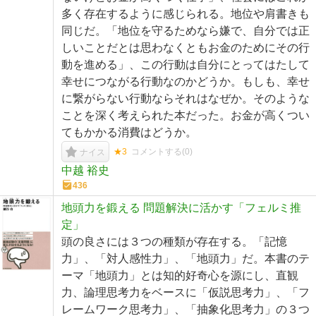
多く存在するように感じられる。地位や肩書きも
同じだ。「地位を守るためなら嫌で、自分では正
しいことだとは思わなくともお金のためにその行
動を進める」、この行動は自分にとってはたして
幸せにつながる行動なのかどうか。もしも、幸せ
に繋がらない行動ならそれはなぜか。そのような
ことを深く考えられた本だった。お金が高くつい
てもかかる消費はどうか。
★3
コメントする(
0
)
ナイス
中越 裕史
436
地頭力を鍛える 問題解決に活かす「フェルミ推
定」
頭の良さには３つの種類が存在する。「記憶
力」、「対人感性力」、「地頭力」だ。本書のテ
ーマ「地頭力」とは知的好奇心を源にし、直観
力、論理思考力をベースに「仮説思考力」、「フ
レームワーク思考力」、「抽象化思考力」の３つ