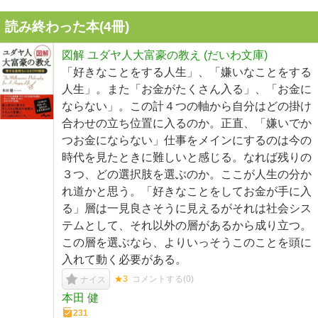
読み終わった本(
4
冊)
図解 ユダヤ人大富豪の教え (だいわ文庫)
「好きなことをする人生」、「嫌いなことをする
人生」。また「お金がたくさん入る」、「お金に
ならない」。この計４つの軸から自分はどの掛け
合わせの立ち位置に入るのか。正直、「嫌いでか
つお金にならない」仕事をメインにするのは今の
時代を見たときに難しいと感じる。なれば残りの
３つ、どの選択肢を選ぶのか。ここが人生の分か
れ道かと思う。「好きなことをしてお金が手に入
る」層は一見良さそうに見えるがそれは社会シス
テムとして、それ以外の層があるから成り立つ。
この層を選ぶなら、よりいっそうこのことを頭に
入れて動く必要がある。
★3
コメントする(
0
)
ナイス
本田 健
231