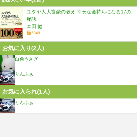
ユダヤ人大富豪の教え 幸せな金持ちになる17の
秘訣
本田 健
5349
お気に入り(
2
人)
白色うさぎ
りんふぁ
お気に入られ(
1
人)
りんふぁ