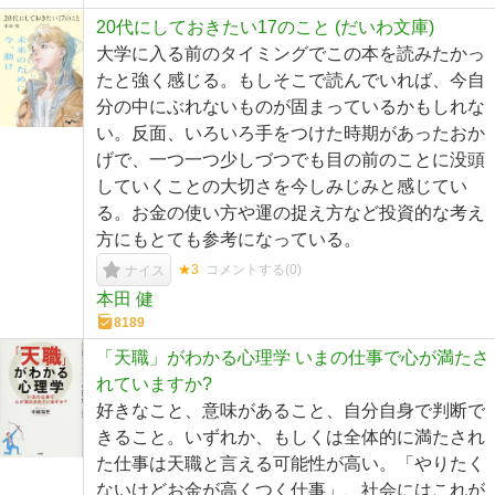
20代にしておきたい17のこと (だいわ文庫)
大学に入る前のタイミングでこの本を読みたかっ
たと強く感じる。もしそこで読んでいれば、今自
分の中にぶれないものが固まっているかもしれな
い。反面、いろいろ手をつけた時期があったおか
げで、一つ一つ少しづつでも目の前のことに没頭
していくことの大切さを今しみじみと感じてい
る。お金の使い方や運の捉え方など投資的な考え
方にもとても参考になっている。
★3
コメントする(
0
)
ナイス
本田 健
8189
「天職」がわかる心理学 いまの仕事で心が満たさ
れていますか?
好きなこと、意味があること、自分自身で判断で
きること。いずれか、もしくは全体的に満たされ
た仕事は天職と言える可能性が高い。「やりたく
ないけどお金が高くつく仕事」、社会にはこれが