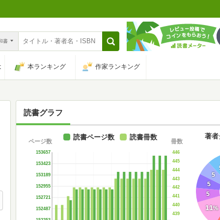
n和書
は
本ランキング
作家ランキング
読書グラフ
著者
読書ページ数
読書冊数
ページ数
冊数
446
153657
445
153423
444
5
153189
443
5
152955
442
5
441
152721
440
11
%
152487
439
152253