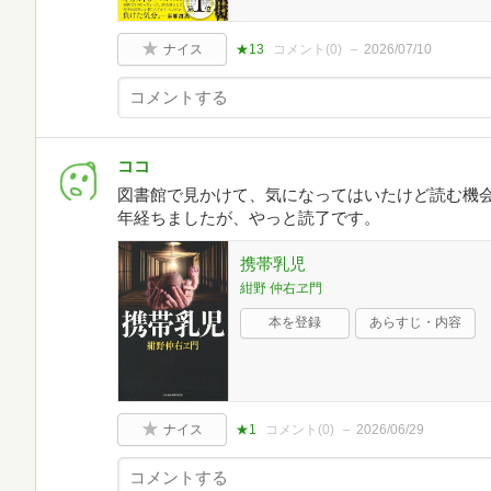
ナイス
★13
コメント(
0
)
2026/07/10
ココ
図書館で見かけて、気になってはいたけど読む機
年経ちましたが、やっと読了です。
携帯乳児
紺野 仲右ヱ門
本を登録
あらすじ・内容
ナイス
★1
コメント(
0
)
2026/06/29