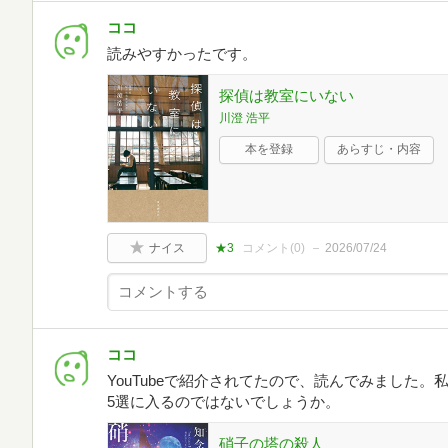
ココ
読みやすかったです。
探偵は教室にいない
川澄 浩平
本を登録
あらすじ・内容
ナイス
★3
コメント(
0
)
2026/07/24
ココ
YouTubeで紹介されてたので、読んでみました
5選に入るのではないでしょうか。
硝子の塔の殺人