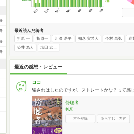
438
7/21
7/24
7/27
7/30
8/2
8/5
8/8
冊
最近読んだ著者
冊
折原 一
折原一
川澄 浩平
知念 実希人
今村 昌弘
紺
冊
染井 為人
塩田 武士
冊
最近の感想・レビュー
ココ
騙されはしたのですが、ストレートかな？って感
ー
傍聴者
折原 一
本を登録
あらすじ・内容