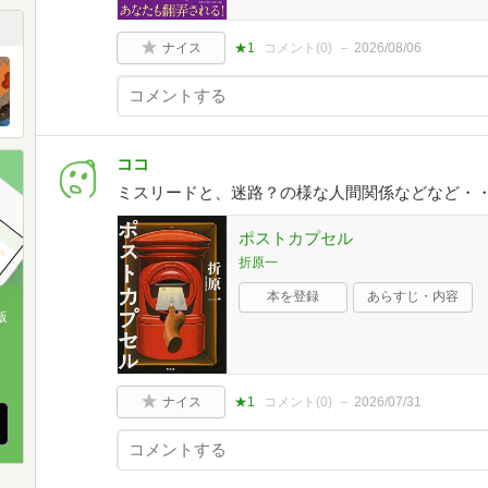
ナイス
★1
コメント(
0
)
2026/08/06
ココ
ミスリードと、迷路？の様な人間関係などなど・
ポストカプセル
折原一
本を登録
あらすじ・内容
版
、
ナイス
★1
コメント(
0
)
2026/07/31