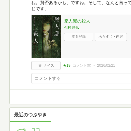
ね。賛否あるかも、ですね。そして、なんと言っ
じです。
兇人邸の殺人
今村 昌弘
本を登録
あらすじ・内容
ナイス
★19
コメント(
0
)
2026/02/21
最近のつぶやき
ココ