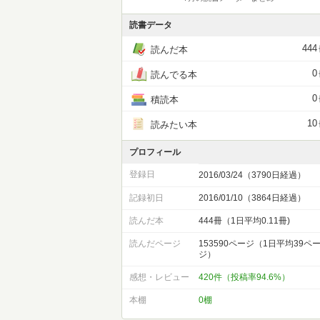
読書データ
444
読んだ本
0
読んでる本
0
積読本
10
読みたい本
プロフィール
登録日
2016/03/24（3790日経過）
記録初日
2016/01/10（3864日経過）
読んだ本
444冊（1日平均0.11冊)
読んだページ
153590ページ（1日平均39ペ
ジ）
感想・レビュー
420件（投稿率94.6%）
本棚
0棚