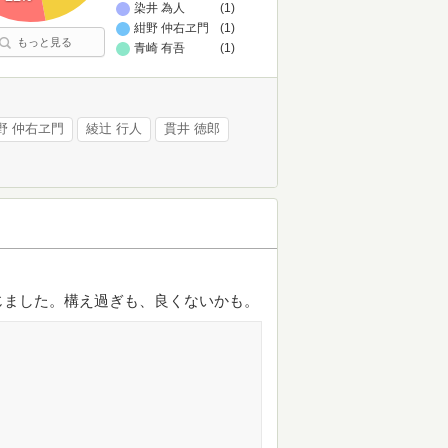
染井 為人
(1)
紺野 仲右ヱ門
(1)
もっと見る
青崎 有吾
(1)
野 仲右ヱ門
綾辻 行人
貫井 徳郎
じました。構え過ぎも、良くないかも。