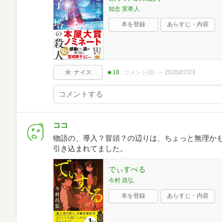
知念 実希人
本を登録
あらすじ・内容
ナイス
★18
コメント(
0
)
2026/07/23
ココ
物語の、導入？冒頭？の辺りは、ちょっと無理か
引き込まれてました。
でぃすぺる
今村 昌弘
本を登録
あらすじ・内容