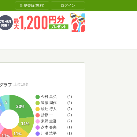
新規登録(無料)
ログイン
グラフ
上位10名
今村 昌弘
(4)
5
遠藤 周作
(2)
5
23
%
綾辻 行人
(2)
折原 一
(2)
東野 圭吾
(2)
11
%
夕木 春央
(1)
11
川澄 浩平
(1)
%
11
%