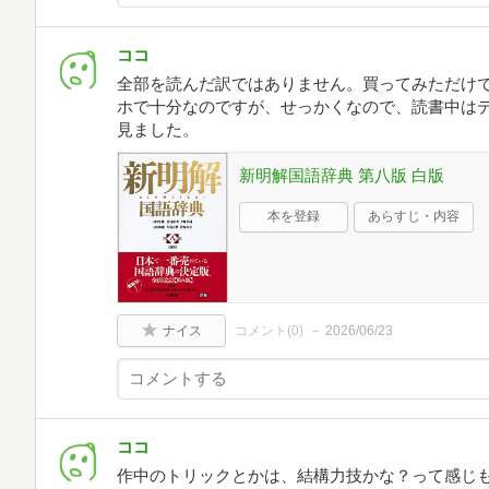
ココ
全部を読んだ訳ではありません。買ってみただけ
ホで十分なのですが、せっかくなので、読書中は
見ました。
新明解国語辞典 第八版 白版
本を登録
あらすじ・内容
ナイス
コメント(
0
)
2026/06/23
ココ
作中のトリックとかは、結構力技かな？って感じ