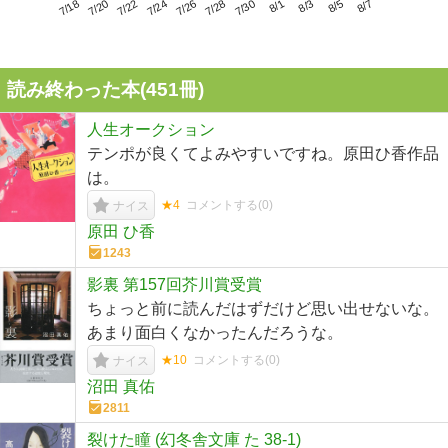
7/22
7/28
8/3
7/18
7/24
7/30
8/5
7/20
7/26
8/1
8/7
読み終わった本(
451
冊)
人生オークション
テンポが良くてよみやすいですね。原田ひ香作品
は。
★4
コメントする(
0
)
ナイス
原田 ひ香
1243
影裏 第157回芥川賞受賞
ちょっと前に読んだはずだけど思い出せないな。
あまり面白くなかったんだろうな。
★10
コメントする(
0
)
ナイス
沼田 真佑
2811
裂けた瞳 (幻冬舎文庫 た 38-1)