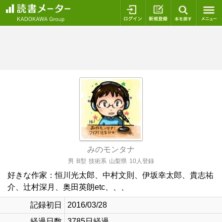
ログイン
新規登録
本を探
みのモンタナ
男
B型
技術系
山梨県
10人登録
好きな作家：恒川光太郎、中村文則、伊坂幸太郎、貴志祐
介、辻村深月、奥田英朗etc、、、
記録初日
2016/03/28
経過日数
3785日経過