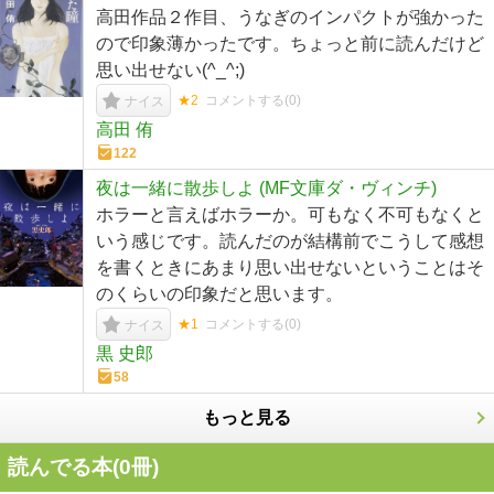
高田作品２作目、うなぎのインパクトが強かった
ので印象薄かったです。ちょっと前に読んだけど
思い出せない(^_^;)
★2
コメントする(
0
)
ナイス
高田 侑
122
夜は一緒に散歩しよ (MF文庫ダ・ヴィンチ)
ホラーと言えばホラーか。可もなく不可もなくと
いう感じです。読んだのが結構前でこうして感想
を書くときにあまり思い出せないということはそ
のくらいの印象だと思います。
★1
コメントする(
0
)
ナイス
黒 史郎
58
もっと見る
読んでる本(
0
冊)