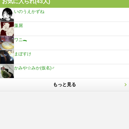
お気に入られ(
43
人)
いのうえかずね
藻屑
ワニ🐊
まぼすけ
かみや☆みか(仮名)♂
もっと見る