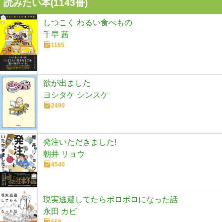
読みたい本(
1143
冊)
しつこく わるい食べもの
千早 茜
1165
欲が出ました
ヨシタケ シンスケ
2490
発注いただきました!
朝井 リョウ
4540
現実逃避してたらボロボロになった話
永田 カビ
558