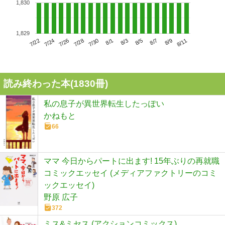
1,830
1,829
7/26
8/1
8/7
7/22
7/28
8/3
8/9
7/24
7/30
8/5
8/11
読み終わった本(
1830
冊)
私の息子が異世界転生したっぽい
かねもと
66
ママ 今日からパートに出ます! 15年ぶりの再就職
コミックエッセイ (メディアファクトリーのコミ
ックエッセイ)
野原 広子
372
ミス&ミセス (アクションコミックス)