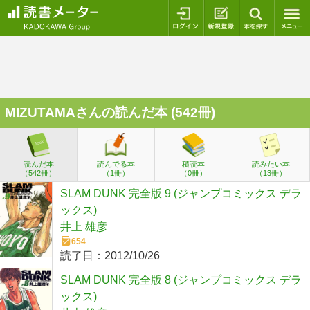
ログイン
新規登録
本を探
MIZUTAMA
さんの読んだ本 (542冊)
読んだ本
読んでる本
積読本
読みたい本
（542冊）
（1冊）
（0冊）
（13冊）
SLAM DUNK 完全版 9 (ジャンプコミックス デラ
ックス)
井上 雄彦
654
読了日：
2012/10/26
SLAM DUNK 完全版 8 (ジャンプコミックス デラ
ックス)