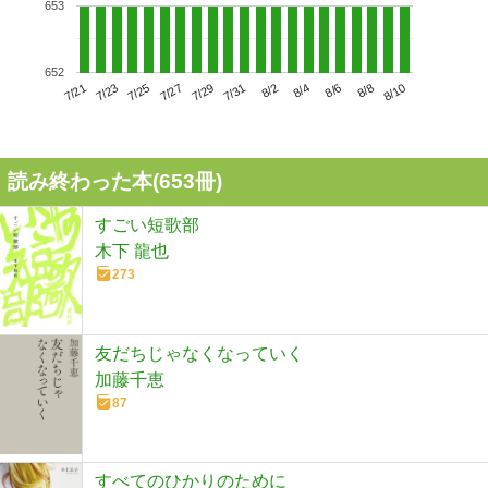
653
652
7/25
7/31
8/6
7/21
7/27
8/2
8/8
7/23
7/29
8/4
8/10
読み終わった本(
653
冊)
すごい短歌部
木下 龍也
273
友だちじゃなくなっていく
加藤千恵
87
すべてのひかりのために