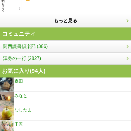
もっと見る
コミュニティ
関西読書倶楽部 (386)
渾身の一行 (2827)
お気に入り(
94
人)
森田
みなと
なしたま
千景