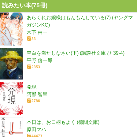
読みたい本(
75
冊)
あらくれお嬢様はもんもんしている(7) (ヤングマ
ガジンKC)
木下 由一
33
空白を満たしなさい(下) (講談社文庫 ひ 39-4)
平野 啓一郎
2353
発現
阿部 智里
2786
本日は、お日柄もよく (徳間文庫)
原田マハ
44473