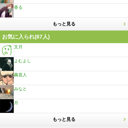
香る
もっと見る
お気に入られ(
87
人)
文月
よむよし
轟直人
みなと
月
もっと見る