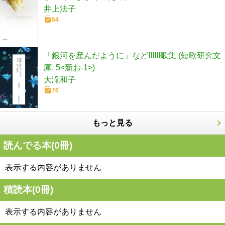
井上法子
64
「銀河を産んだように」などIIIIII歌集 (短歌研究文
庫, 5<新お-1>)
大滝和子
76
もっと見る
読んでる本(
0
冊)
表示する内容がありません
積読本(
0
冊)
表示する内容がありません