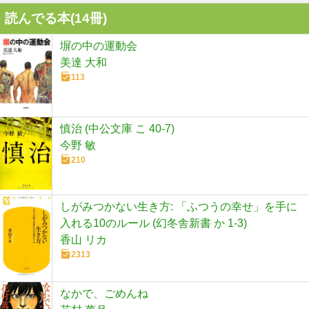
読んでる本(
14
冊)
塀の中の運動会
美達 大和
113
慎治 (中公文庫 こ 40-7)
今野 敏
210
しがみつかない生き方: 「ふつうの幸せ」を手に
入れる10のルール (幻冬舎新書 か 1-3)
香山 リカ
2313
なかで、ごめんね