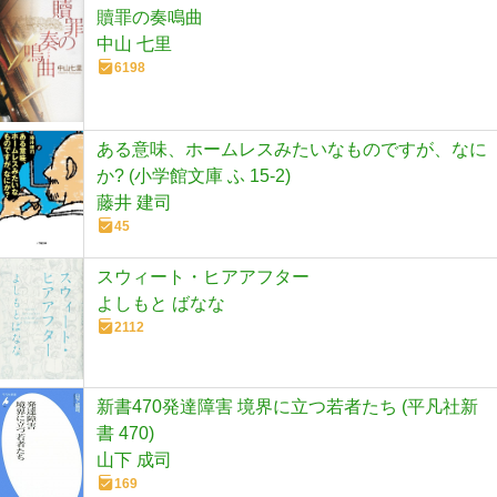
贖罪の奏鳴曲
中山 七里
6198
ある意味、ホームレスみたいなものですが、なに
か? (小学館文庫 ふ 15-2)
藤井 建司
45
スウィート・ヒアアフター
よしもと ばなな
2112
新書470発達障害 境界に立つ若者たち (平凡社新
書 470)
山下 成司
169