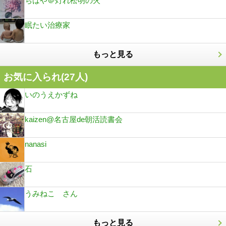
ちはや＠灯れ松明の火
眠たい治療家
もっと見る
お気に入られ(
27
人)
いのうえかずね
kaizen@名古屋de朝活読書会
nanasi
石
うみねこ さん
もっと見る