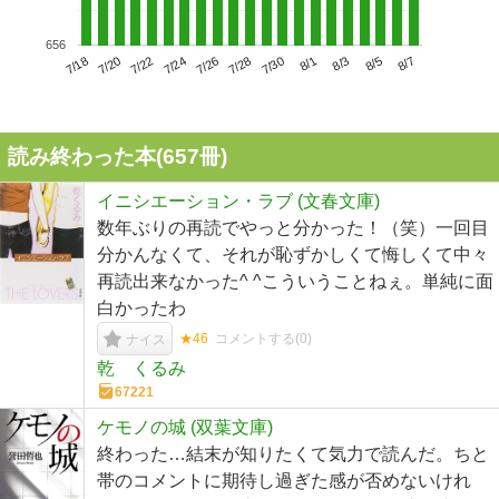
656
7/22
7/28
8/3
7/18
7/24
7/30
8/5
7/20
7/26
8/1
8/7
読み終わった本(
657
冊)
イニシエーション・ラブ (文春文庫)
数年ぶりの再読でやっと分かった！（笑）一回目
分かんなくて、それが恥ずかしくて悔しくて中々
再読出来なかった^ ^こういうことねぇ。単純に面
白かったわ
★46
コメントする(
0
)
ナイス
乾 くるみ
67221
ケモノの城 (双葉文庫)
終わった…結末が知りたくて気力で読んだ。ちと
帯のコメントに期待し過ぎた感が否めないけれ