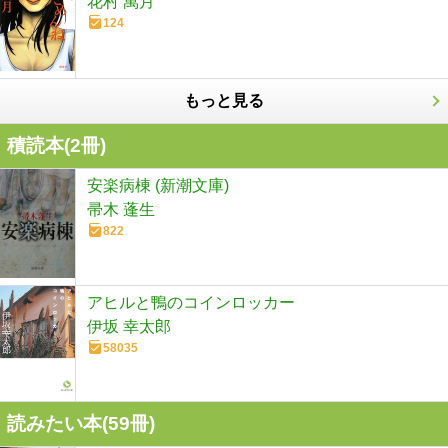
花村 萬月
124
もっと見る
積読本(
2
冊)
安楽病棟 (新潮文庫)
帚木 蓬生
822
アヒルと鴨のコインロッカー
伊坂 幸太郎
58035
読みたい本(
59
冊)