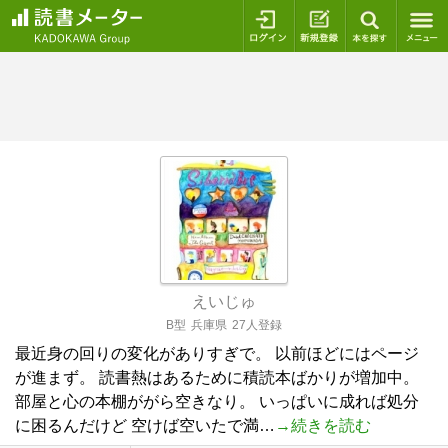
ログイン
新規登録
本を探
えいじゅ
B型
兵庫県
27人登録
最近身の回りの変化がありすぎで。 以前ほどにはページ
が進まず。 読書熱はあるために積読本ばかりが増加中。
部屋と心の本棚ががら空きなり。 いっぱいに成れば処分
に困るんだけど 空けば空いたで満…
→続きを読む